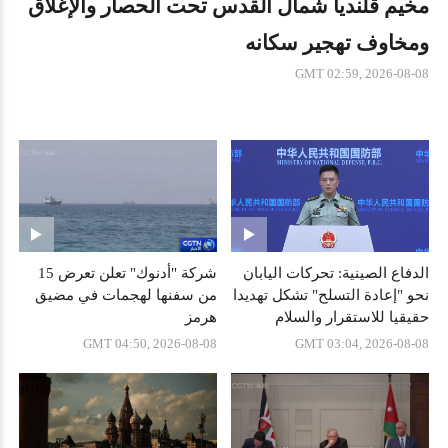
إسبانيا تعلن استئناف إجراءات تفتيش الحدود
المؤقتة للركاب القادمين من إيطاليا
GMT 10:51, 2026-08-08
الدفاع الصينية: تحركات اليابان
شركة "أدنوك" تعلن تعرض 15
نحو "إعادة التسلح" تشكل تهديدا
من سفنها لهجمات في مضيق
حقيقيا للاستقرار والسلام
هرمز
الإقليمي
GMT 04:50, 2026-08-08
GMT 03:04, 2026-08-08