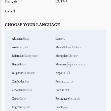
Français
CCTV+
العربية
CHOOSE YOUR LANGUAGE
Albanian
Shqip
Lao
ລາວ
Bahasa Melayu
Malay
العربية
Arabic
Belarusian
Беларуская
Mongolian
Монгол
Bengali
বাংলা
Myanmar
မြန်မာဘာသာ
Bulgarian
Български
Nepali
नेपाली
فارسی
Persian
ខ្មែរ
Cambodian
Croatian
Hrvatski
Polish
Polski
Czech
Český
Portuguese
Português
پښتو
Pashto
English
English