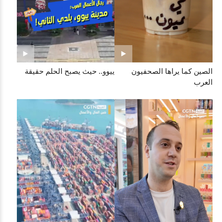
الصين كما يراها الصحفيون
ييوو.. حيث يصبح الحلم حقيقة
العرب