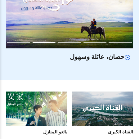
حصان واحد ورحلتان
القناة الكبرى
بائعو المنازل