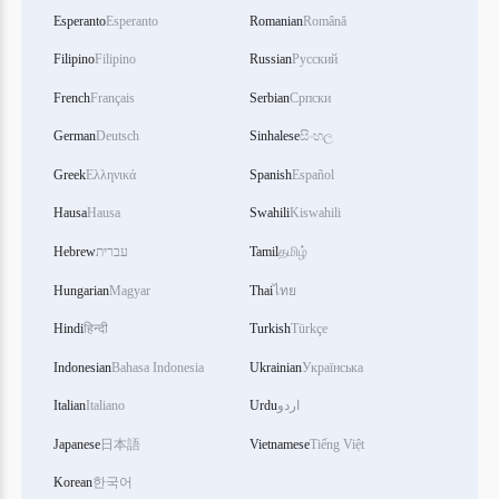
Esperanto
Esperanto
Romanian
Română
Filipino
Filipino
Russian
Русский
French
Français
Serbian
Српски
German
Deutsch
Sinhalese
සිංහල
Greek
Ελληνικά
Spanish
Español
Hausa
Hausa
Swahili
Kiswahili
தமிழ்
Tamil
עברית
Hebrew
Hungarian
Magyar
Thai
ไทย
Hindi
हिन्दी
Turkish
Türkçe
Indonesian
Bahasa Indonesia
Ukrainian
Українська
اردو
Urdu
Italiano
Italian
Japanese
日本語
Vietnamese
Tiếng Việt
Korean
한국어