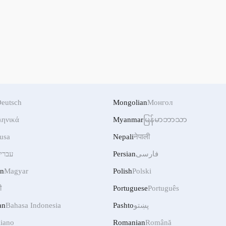
eutsch
Mongolian
Монгол
ληνικά
Myanmar
မြန်မာဘာသာ
usa
Nepali
नेपाली
فارسی
Persian
עברי
an
Magyar
Polish
Polski
ी
Portuguese
Português
پښتو
Pashto
Bahasa Indonesia
an
liano
Romanian
Română