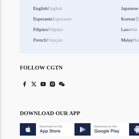
English
English
Japanese
Esperanto
Esperanto
Korean
Filipino
Filipino
Lao
ລາວ
French
Français
Malay
Ba
FOLLOW CGTN
DOWNLOAD OUR APP