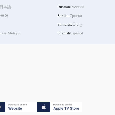
日本語
Russian
Русский
한국어
Serbian
Српски
Sinhalese
සිංහල
hasa Melayu
Spanish
Español