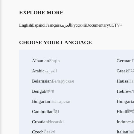
EXPLORE MORE
CCTV+
Documentary
Русский
العربية
Français
Español
English
CHOOSE YOUR LANGUAGE
Albanian
Shqip
German
D
Ελ
Greek
العربية
Arabic
Belarusian
Беларуская
Hausa
Ha
ת
Hebrew
বাংলা
Bengali
Bulgarian
Български
Hungari
Cambodian
ខ្មែរ
Hindi
हिन्द
Croatian
Hrvatski
Indonesi
Czech
Český
Italian
Ita