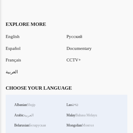
EXPLORE MORE
English
Русский
Español
Documentary
Français
CCTV+
العربية
CHOOSE YOUR LANGUAGE
Albanian
Shqip
Lao
ລາວ
Bahasa Melayu
Malay
العربية
Arabic
Belarusian
Беларуская
Mongolian
Монгол