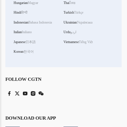
Hungarian
Magyar
Thai
ไทย
Hindi
हिन्दी
Turkish
Türkçe
Indonesian
Bahasa Indonesia
Ukrainian
Українська
اردو
Urdu
Italiano
Italian
Japanese
日本語
Vietnamese
Tiếng Việt
Korean
한국어
FOLLOW CGTN
DOWNLOAD OUR APP