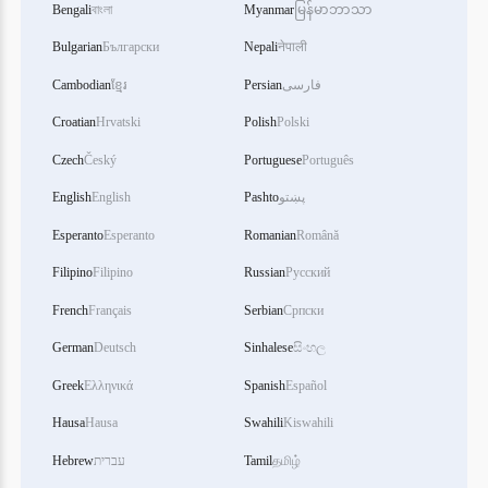
Bengali
বাংলা
Myanmar
မြန်မာဘာသာ
Bulgarian
Български
Nepali
नेपाली
فارسی
Persian
ខ្មែរ
Cambodian
Croatian
Hrvatski
Polish
Polski
Czech
Český
Portuguese
Português
پښتو
Pashto
English
English
Esperanto
Esperanto
Romanian
Română
Filipino
Filipino
Russian
Русский
French
Français
Serbian
Српски
German
Deutsch
Sinhalese
සිංහල
Greek
Ελληνικά
Spanish
Español
Hausa
Hausa
Swahili
Kiswahili
தமிழ்
Tamil
עברית
Hebrew