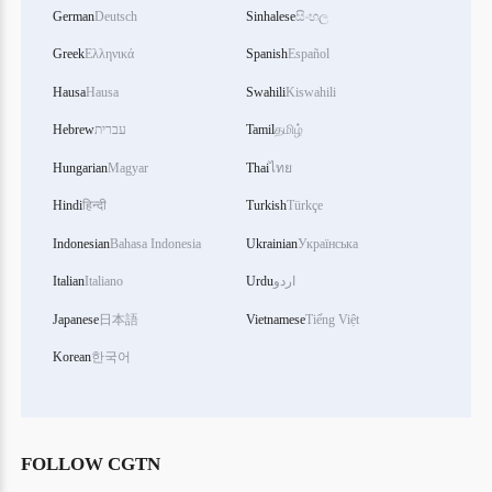
German
Deutsch
Sinhalese
සිංහල
Greek
Ελληνικά
Spanish
Español
Hausa
Hausa
Swahili
Kiswahili
தமிழ்
Tamil
עברית
Hebrew
Hungarian
Magyar
Thai
ไทย
Hindi
हिन्दी
Turkish
Türkçe
Indonesian
Bahasa Indonesia
Ukrainian
Українська
اردو
Urdu
Italiano
Italian
Japanese
日本語
Vietnamese
Tiếng Việt
Korean
한국어
FOLLOW CGTN