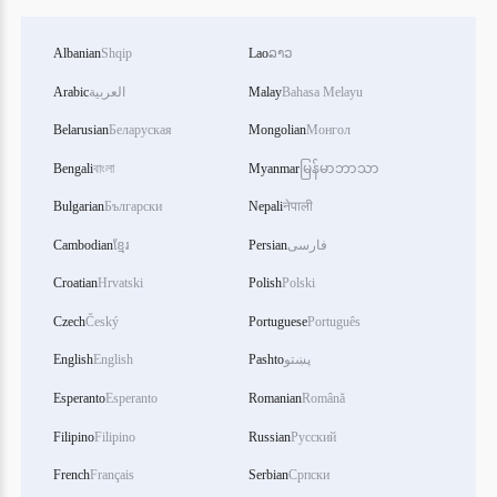
Albanian
Shqip
Lao
ລາວ
Bahasa Melayu
Malay
العربية
Arabic
Belarusian
Беларуская
Mongolian
Монгол
Bengali
বাংলা
Myanmar
မြန်မာဘာသာ
Bulgarian
Български
Nepali
नेपाली
فارسی
Persian
ខ្មែរ
Cambodian
Croatian
Hrvatski
Polish
Polski
Czech
Český
Portuguese
Português
پښتو
Pashto
English
English
Esperanto
Esperanto
Romanian
Română
Filipino
Filipino
Russian
Русский
French
Français
Serbian
Српски