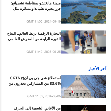
مدينة هانغتشو بمقاطعة تشجيانغ:
جزر بحيرة تشيانداو متناثرة مثل
متاهة مائية
GMT 11:00, 2024-09-19
التجارة الرقمية تربط العالم.. افتتاح
الدورة الرابعة من المعرض العالمي
للتجارة الرقمية في مدينة هانغتشو
بمقاطعة تشجيانغ
GMT 11:42, 2025-09-25
آخر الأخبار
استطلاع شي جي بي آن(CGTN):
83.6% من المشاركين يحذرون من
التوسع العسكري المتسارع لليابان
تحت الميل العسكري الجديد
GMT 11:59, 2026-08-06
من الأغاني الشعبية إلى الحرف