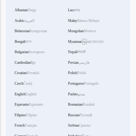
Albanian
Shqip
Lao
ລາວ
Arabic
العربية
Malay
Bahasa Melayu
Belarusian
Беларуская
Mongolian
Монгол
Bengali
বাংলা
Myanmar
မြန်မာဘာသာ
Bulgarian
Български
Nepali
नेपाली
Cambodian
ខ្មែរ
Persian
فارسی
Croatian
Hrvatski
Polish
Polski
Czech
Český
Portuguese
Português
English
English
Pashto
پښتو
Esperanto
Esperanto
Romanian
Română
Filipino
Filipino
Russian
Русский
French
Français
Serbian
Српски
German
Deutsch
Sinhalese
සිංහල