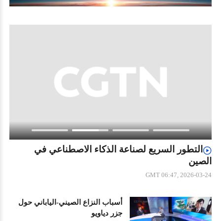
التطور السريع لصناعة الذكاء الاصطناعي في
الصين
الص
-12
GMT 06:47, 2026-03-24
أسباب النزاع الصيني-الياباني حول
جزر دياويو