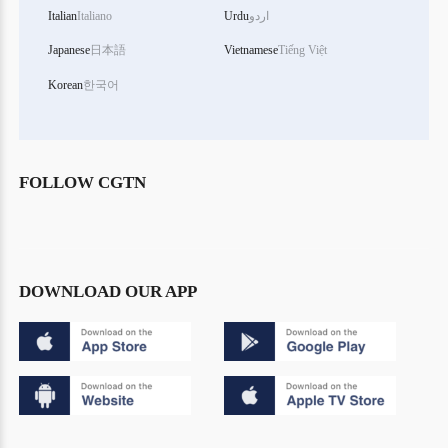
Italian
Italiano
Urdu
اردو
Japanese
日本語
Vietnamese
Tiếng Việt
Korean
한국어
FOLLOW CGTN
DOWNLOAD OUR APP