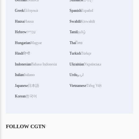
Greek
Ελληνικά
Spanish
Español
Hausa
Hausa
Swahili
Kiswahili
Hebrew
עברית
Tamil
தமிழ்
Hungarian
Magyar
Thai
ไทย
Hindi
हिन्दी
Turkish
Türkçe
Indonesian
Bahasa Indonesia
Ukrainian
Українська
Italian
Italiano
Urdu
اردو
Japanese
日本語
Vietnamese
Tiếng Việt
Korean
한국어
FOLLOW CGTN