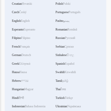
Croatian
Hrvatski
Polish
Polski
Czech
Český
Portuguese
Português
English
English
Pashto
پښتو
Esperanto
Esperanto
Romanian
Română
Filipino
Filipino
Russian
Русский
French
Français
Serbian
Српски
German
Deutsch
Sinhalese
සිංහල
Greek
Ελληνικά
Spanish
Español
Hausa
Hausa
Swahili
Kiswahili
Hebrew
עברית
Tamil
தமிழ்
Hungarian
Magyar
Thai
ไทย
Hindi
हिन्दी
Turkish
Türkçe
Indonesian
Bahasa Indonesia
Ukrainian
Українська