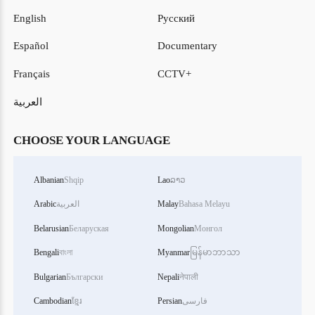
English
Русский
Español
Documentary
Français
CCTV+
العربية
CHOOSE YOUR LANGUAGE
Albanian
Shqip
Lao
ລາວ
Arabic
العربية
Malay
Bahasa Melayu
Belarusian
Беларуская
Mongolian
Монгол
Bengali
বাংলা
Myanmar
မြန်မာဘာသာ
Bulgarian
Български
Nepali
नेपाली
Cambodian
ខ្មែរ
Persian
فارسی