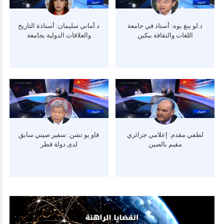
د.لو ينغ بوه: أستاذ في جامعة
د.أماني سليمان: أستاذة التاريخ
اللغات والثقافة ببكين
والعلاقات الدولية بجامعة
الإسكندرية
لطفي مقدم: إعلامي جزائري
قاو يو تشن: سفير صيني سابق
مقيم بالصين
لدى دولة قطر