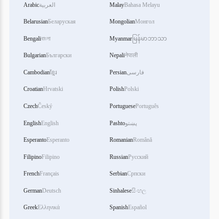
Bahasa Melayu
Malay
العربية
Arabic
Belarusian
Беларуская
Mongolian
Монгол
Bengali
বাংলা
Myanmar
မြန်မာဘာသာ
Bulgarian
Български
Nepali
नेपाली
فارسی
Persian
ខ្មែរ
Cambodian
Croatian
Hrvatski
Polish
Polski
Czech
Český
Portuguese
Português
پښتو
Pashto
English
English
Esperanto
Esperanto
Romanian
Română
Filipino
Filipino
Russian
Русский
French
Français
Serbian
Српски
German
Deutsch
Sinhalese
සිංහල
Greek
Ελληνικά
Spanish
Español