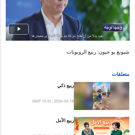
Play
Video
شيونغ يو جيون: ربيع الروبوتات
متعلقات
ربيع ذكي
GMT 15:31, 2026-03-18
ربيع الأمل