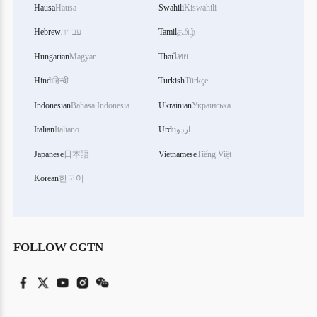
Hausa
Hausa
Swahili
Kiswahili
தமிழ்
Tamil
עברית
Hebrew
Hungarian
Magyar
Thai
ไทย
Hindi
हिन्दी
Turkish
Türkçe
Indonesian
Bahasa Indonesia
Ukrainian
Українська
اردو
Urdu
Italiano
Italian
Japanese
日本語
Vietnamese
Tiếng Việt
Korean
한국어
FOLLOW CGTN