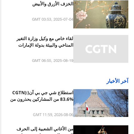
الخزف الأزرق والأبيض
GMT 03:53, 2025-07-04
لقاء خاص مع وكيل وزارة التغير
المناخي والبيئة بدولة الإمارات
GMT 06:55, 2025-08-19
آخر الأخبار
استطلاع شي جي بي آن(CGTN):
83.6% من المشاركين يحذرون من
التوسع العسكري المتسارع لليابان
تحت الميل العسكري الجديد
GMT 11:59, 2026-08-06
من الأغاني الشعبية إلى الحرف