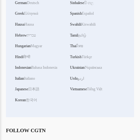
German
Deutsch
Sinhalese
සිංහල
Greek
Ελληνικά
Spanish
Español
Hausa
Hausa
Swahili
Kiswahili
தமிழ்
Tamil
עברית
Hebrew
Hungarian
Magyar
Thai
ไทย
Hindi
हिन्दी
Turkish
Türkçe
Indonesian
Bahasa Indonesia
Ukrainian
Українська
اردو
Urdu
Italiano
Italian
Japanese
日本語
Vietnamese
Tiếng Việt
Korean
한국어
FOLLOW CGTN