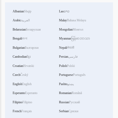
Albanian
Shqip
Lao
ລາວ
Bahasa Melayu
Malay
العربية
Arabic
Belarusian
Беларуская
Mongolian
Монгол
Bengali
বাংলা
Myanmar
မြန်မာဘာသာ
Bulgarian
Български
Nepali
नेपाली
فارسی
Persian
ខ្មែរ
Cambodian
Croatian
Hrvatski
Polish
Polski
Czech
Český
Portuguese
Português
پښتو
Pashto
English
English
Esperanto
Esperanto
Romanian
Română
Filipino
Filipino
Russian
Русский
French
Français
Serbian
Српски