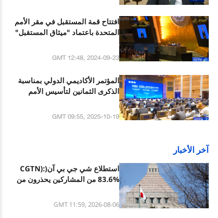
افتتاح قمة المستقبل في مقر الأمم
المتحدة باعتماد "ميثاق المستقبل"
GMT 12:48, 2024-09-23
المؤتمر الأكاديمي الدولي بمناسبة
الذكرى الثمانين لتأسيس الأمم
المتحدة يفتتح في مدينة ووهان
GMT 09:55, 2025-10-19
آخر الأخبار
استطلاع شي جي بي آن(CGTN):
83.6% من المشاركين يحذرون من
التوسع العسكري المتسارع لليابان
تحت الميل العسكري الجديد
GMT 11:59, 2026-08-06