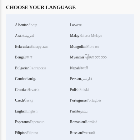
CHOOSE YOUR LANGUAGE
Albanian
Shqip
Lao
ລາວ
Bahasa Melayu
Malay
العربية
Arabic
Belarusian
Беларуская
Mongolian
Монгол
Bengali
বাংলা
Myanmar
မြန်မာဘာသာ
Bulgarian
Български
Nepali
नेपाली
فارسی
Persian
ខ្មែរ
Cambodian
Croatian
Hrvatski
Polish
Polski
Czech
Český
Portuguese
Português
پښتو
Pashto
English
English
Esperanto
Esperanto
Romanian
Română
Filipino
Filipino
Russian
Русский