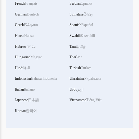
French
Français
Serbian
Српски
German
Deutsch
Sinhalese
සිංහල
Greek
Ελληνικά
Spanish
Español
Hausa
Hausa
Swahili
Kiswahili
தமிழ்
Tamil
עברית
Hebrew
Hungarian
Magyar
Thai
ไทย
Hindi
हिन्दी
Turkish
Türkçe
Indonesian
Bahasa Indonesia
Ukrainian
Українська
اردو
Urdu
Italiano
Italian
Japanese
日本語
Vietnamese
Tiếng Việt
Korean
한국어