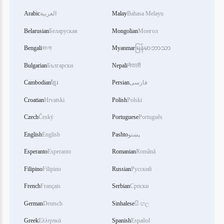
Bahasa Melayu
Malay
العربية
Arabic
Belarusian
Беларуская
Mongolian
Монгол
Bengali
বাংলা
Myanmar
မြန်မာဘာသာ
Bulgarian
Български
Nepali
नेपाली
فارسی
Persian
ខ្មែរ
Cambodian
Croatian
Hrvatski
Polish
Polski
Czech
Český
Portuguese
Português
پښتو
Pashto
English
English
Esperanto
Esperanto
Romanian
Română
Filipino
Filipino
Russian
Русский
French
Français
Serbian
Српски
German
Deutsch
Sinhalese
සිංහල
Greek
Ελληνικά
Spanish
Español