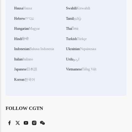
Hausa
Hausa
Swahili
Kiswahili
தமிழ்
Tamil
עברית
Hebrew
Hungarian
Magyar
Thai
ไทย
Hindi
हिन्दी
Turkish
Türkçe
Indonesian
Bahasa Indonesia
Ukrainian
Українська
اردو
Urdu
Italiano
Italian
Japanese
日本語
Vietnamese
Tiếng Việt
Korean
한국어
FOLLOW CGTN