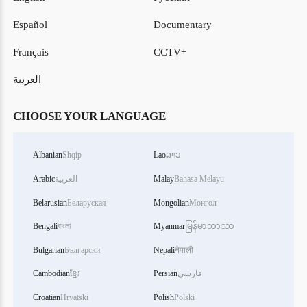
Español
Documentary
Français
CCTV+
العربية
CHOOSE YOUR LANGUAGE
Albanian
Shqip
Lao
ລາວ
Bahasa Melayu
Malay
العربية
Arabic
Belarusian
Беларуская
Mongolian
Монгол
Bengali
বাংলা
Myanmar
မြန်မာဘာသာ
Bulgarian
Български
Nepali
नेपाली
فارسی
Persian
ខ្មែរ
Cambodian
Croatian
Hrvatski
Polish
Polski