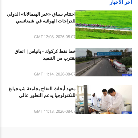
آخر الأخبار
اختتام سباق «عبر الهيمالايا» الدولي
للدراجات الهوائية في شيغاتسي
بشيتسانغ
GMT 12:08, 2026-08-07
خط نفط كركوك - بانياس| اتفاق
يقترب من التنفيذ
GMT 11:14, 2026-08-07
معهد أبحاث التفاح بجامعة شينجيانغ
للتكنولوجيا يدعم التطور عالي
الجودة في منطقة أكسو
GMT 11:13, 2026-08-07