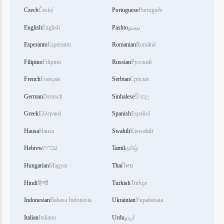
Czech
Český
Portuguese
Português
پښتو
Pashto
English
English
Esperanto
Esperanto
Romanian
Română
Filipino
Filipino
Russian
Русский
French
Français
Serbian
Српски
German
Deutsch
Sinhalese
සිංහල
Greek
Ελληνικά
Spanish
Español
Hausa
Hausa
Swahili
Kiswahili
தமிழ்
Tamil
עברית
Hebrew
Hungarian
Magyar
Thai
ไทย
Hindi
हिन्दी
Turkish
Türkçe
Indonesian
Bahasa Indonesia
Ukrainian
Українська
اردو
Urdu
Italiano
Italian