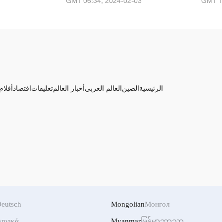
GMT 06:34, 2024-02-03
GMT 1
الرئيسية
الصين
العالم العربي
أخبار العالم
تعليقات
اقتصاد
أفلام
eutsch
Mongolian
Монгол
ληνικά
Myanmar
မြန်မာဘာသာ