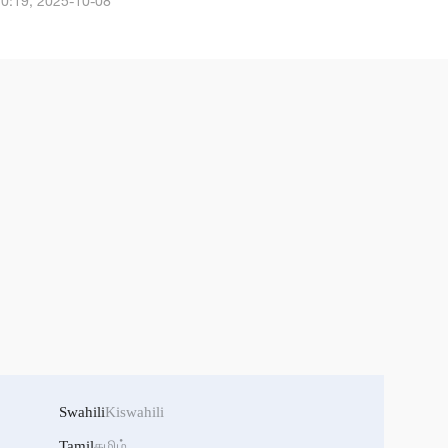
0:19, 2025-10-08
Swahili
Kiswahili
Tamil
தமிழ்