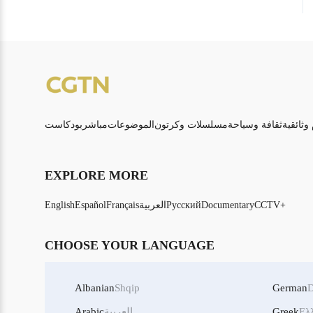
 وثائقية
ثقافة وسياحة
مسلسلات وكرتون
الموضوعات
مباشر
بودكاست
EXPLORE MORE
CCTV+
Documentary
Русский
العربية
Français
Español
English
CHOOSE YOUR LANGUAGE
Albanian
Shqip
German
D
Ελ
Greek
العربية
Arabic