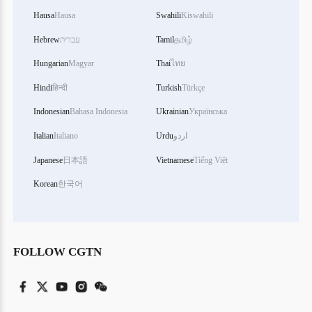
Hausa
Hausa
Swahili
Kiswahili
தமிழ்
Tamil
עברית
Hebrew
Hungarian
Magyar
Thai
ไทย
Hindi
हिन्दी
Turkish
Türkçe
Indonesian
Bahasa Indonesia
Ukrainian
Українська
اردو
Urdu
Italiano
Italian
Japanese
日本語
Vietnamese
Tiếng Việt
Korean
한국어
FOLLOW CGTN