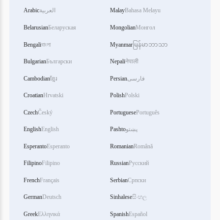
Bahasa Melayu
Malay
العربية
Arabic
Belarusian
Беларуская
Mongolian
Монгол
Bengali
বাংলা
Myanmar
မြန်မာဘာသာ
Bulgarian
Български
Nepali
नेपाली
فارسی
Persian
ខ្មែរ
Cambodian
Croatian
Hrvatski
Polish
Polski
Czech
Český
Portuguese
Português
پښتو
Pashto
English
English
Esperanto
Esperanto
Romanian
Română
Filipino
Filipino
Russian
Русский
French
Français
Serbian
Српски
German
Deutsch
Sinhalese
සිංහල
Greek
Ελληνικά
Spanish
Español