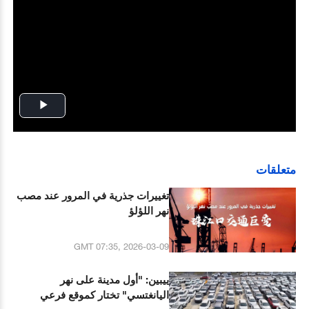
Play
Video
متعلقات
تغييرات جذرية في المرور عند مصب
نهر اللؤلؤ
GMT 07:35, 2026-03-09
ييبين: "أول مدينة على نهر
اليانغتسي" تختار كموقع فرعي