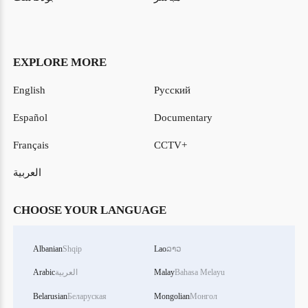
EXPLORE MORE
English
Русский
Español
Documentary
Français
CCTV+
العربية
CHOOSE YOUR LANGUAGE
Albanian
Shqip
Lao
ລາວ
Bahasa Melayu
Malay
العربية
Arabic
Belarusian
Беларуская
Mongolian
Монгол