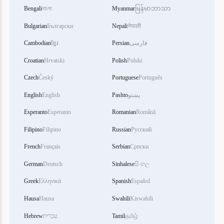
Bengali
বাংলা
Myanmar
မြန်မာဘာသာ
Bulgarian
Български
Nepali
नेपाली
فارسی
Persian
ខ្មែរ
Cambodian
Croatian
Hrvatski
Polish
Polski
Czech
Český
Portuguese
Português
پښتو
Pashto
English
English
Esperanto
Esperanto
Romanian
Română
Filipino
Filipino
Russian
Русский
French
Français
Serbian
Српски
German
Deutsch
Sinhalese
සිංහල
Greek
Ελληνικά
Spanish
Español
Hausa
Hausa
Swahili
Kiswahili
தமிழ்
Tamil
עברית
Hebrew