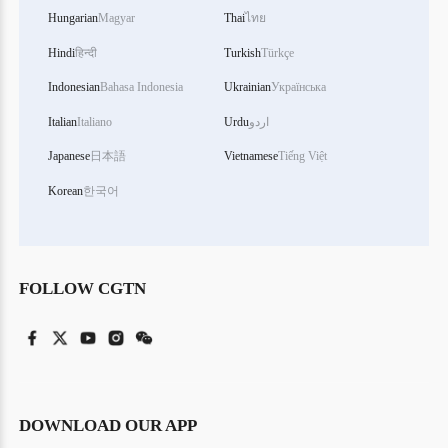
Hungarian
Magyar
Thai
ไทย
Hindi
हिन्दी
Turkish
Türkçe
Indonesian
Bahasa Indonesia
Ukrainian
Українська
اردو
Urdu
Italiano
Italian
Japanese
日本語
Vietnamese
Tiếng Việt
Korean
한국어
FOLLOW CGTN
DOWNLOAD OUR APP