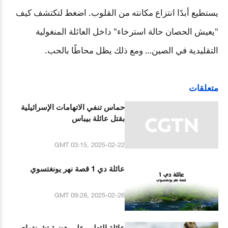
يستطيع أبدًا انتزاع مكانته من القلوب. اضغط لتكتشف كيف
"يعيش الحصان حالة استرخاء" داخل العائلة المنغولية
التقليدية في الصين… ومع ذلك يظل محاطًا بالحب.
متعلقات
حماس تنفي الاتهامات الإسرائيلية
بقتل عائلة بيباس
GMT 03:15, 2025-02-22
عائلة دي 1 قصة نهر يونغتسوي
GMT 09:28, 2025-02-26
عائلة الثعلب على هضبة تشينغهاي-