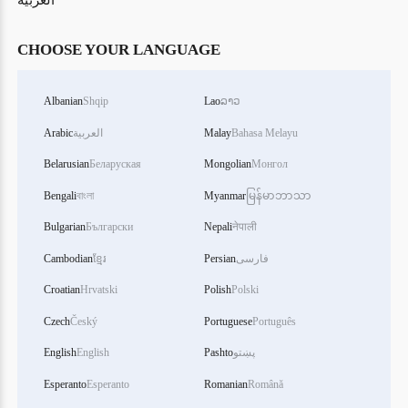
العربية
CHOOSE YOUR LANGUAGE
Albanian
Shqip
Lao
ລາວ
Bahasa Melayu
Malay
العربية
Arabic
Belarusian
Беларуская
Mongolian
Монгол
Bengali
বাংলা
Myanmar
မြန်မာဘာသာ
Bulgarian
Български
Nepali
नेपाली
فارسی
Persian
ខ្មែរ
Cambodian
Croatian
Hrvatski
Polish
Polski
Czech
Český
Portuguese
Português
پښتو
Pashto
English
English
Esperanto
Esperanto
Romanian
Română