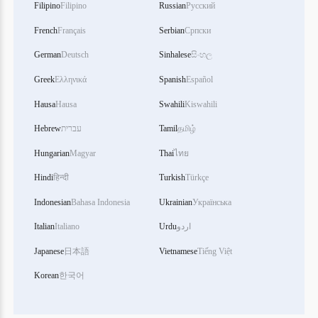
Filipino
Filipino
Russian
Русский
French
Français
Serbian
Српски
German
Deutsch
Sinhalese
සිංහල
Greek
Ελληνικά
Spanish
Español
Hausa
Hausa
Swahili
Kiswahili
தமிழ்
Tamil
עברית
Hebrew
Hungarian
Magyar
Thai
ไทย
Hindi
हिन्दी
Turkish
Türkçe
Indonesian
Bahasa Indonesia
Ukrainian
Українська
اردو
Urdu
Italiano
Italian
Japanese
日本語
Vietnamese
Tiếng Việt
Korean
한국어