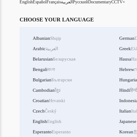
CCTV+
Documentary
Русский
العربية
Français
Español
English
CHOOSE YOUR LANGUAGE
Albanian
Shqip
German
D
Ελ
Greek
العربية
Arabic
Belarusian
Беларуская
Hausa
Ha
ת
Hebrew
বাংলা
Bengali
Bulgarian
Български
Hungari
Cambodian
ខ្មែរ
Hindi
हिन्द
Croatian
Hrvatski
Indonesi
Czech
Český
Italian
Ita
English
English
Japanese
Esperanto
Esperanto
Korean