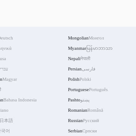
eutsch
Mongolian
Монгол
ληνικά
Myanmar
မြန်မာဘာသာ
usa
Nepali
नेपाली
فارسی
Persian
עברי
an
Magyar
Polish
Polski
ी
Portuguese
Português
پښتو
Pashto
Bahasa Indonesia
an
liano
Romanian
Română
日本語
Russian
Русский
한국어
Serbian
Српски