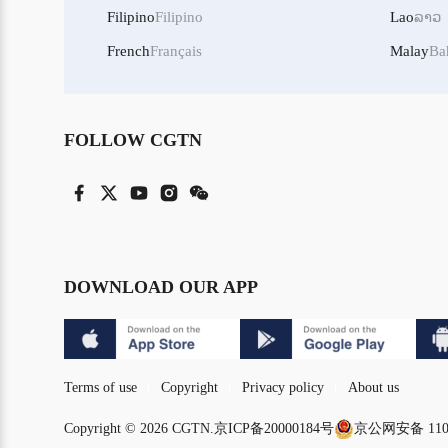
Filipino
Filipino
Lao
ລາວ
French
Français
Malay
Ba
FOLLOW CGTN
DOWNLOAD OUR APP
Terms of use
Copyright
Privacy policy
About us
Copyright © 2026 CGTN.
京ICP备20000184号
京公网安备 1101