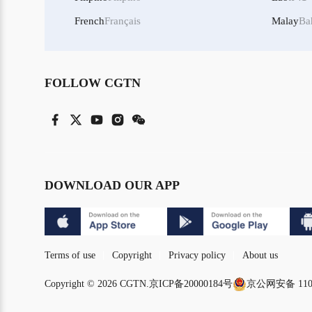
French
Français
Malay
Ba
FOLLOW CGTN
DOWNLOAD OUR APP
Terms of use
Copyright
Privacy policy
About us
Copyright © 2026 CGTN.
京ICP备20000184号
京公网安备 1101