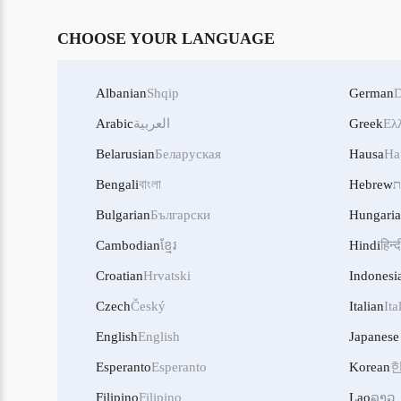
CHOOSE YOUR LANGUAGE
Albanian
Shqip
German
D
Ελ
Greek
العربية
Arabic
Belarusian
Беларуская
Hausa
Ha
ת
Hebrew
বাংলা
Bengali
Bulgarian
Български
Hungari
Cambodian
ខ្មែរ
Hindi
हिन्द
Croatian
Hrvatski
Indonesi
Czech
Český
Italian
Ita
English
English
Japanese
Esperanto
Esperanto
Korean
Filipino
Filipino
Lao
ລາວ