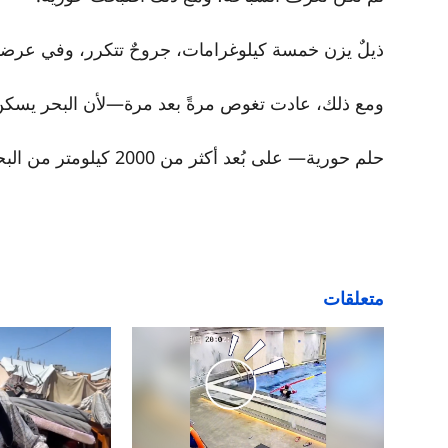
ذيلٌ يزن خمسة كيلوغرامات، جروحٌ تتكرر، وفي عرضها
ومع ذلك، عادت تغوص مرةً بعد مرة—لأن البحر يسكن 
حلم حورية— على بُعد أكثر من 2000 كيلومتر من البحر، تنطلق نحو بحرها الخاص… نحو نجومها البعيدة
متعلقات