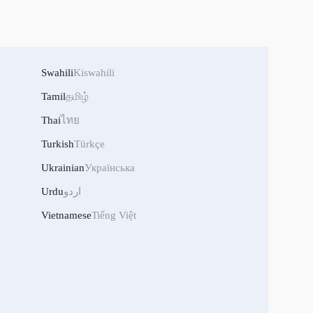
Swahili
Kiswahili
Tamil
தமிழ்
Thai
ไทย
Turkish
Türkçe
Ukrainian
Українська
اردو
Urdu
Vietnamese
Tiếng Việt