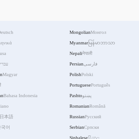
eutsch
Mongolian
Монгол
ληνικά
Myanmar
မြန်မာဘာသာ
usa
Nepali
नेपाली
فارسی
Persian
עברי
an
Magyar
Polish
Polski
ी
Portuguese
Português
پښتو
Pashto
Bahasa Indonesia
an
liano
Romanian
Română
日本語
Russian
Русский
한국어
Serbian
Српски
Sinhalese
සිංහල