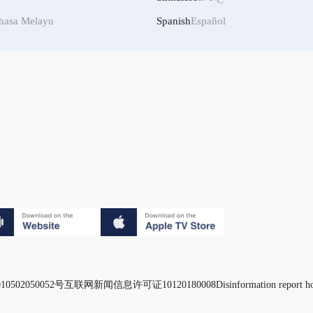
hasa Melayu
Spanish
Español
0502050052号
互联网新闻信息许可证10120180008
Disinformation report h