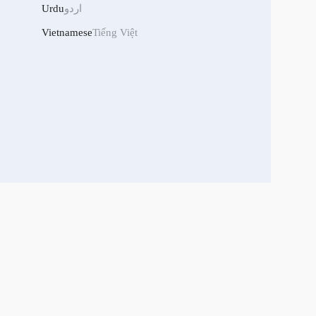
اردو
Urdu
Vietnamese
Tiếng Việt