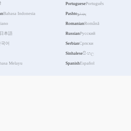
ी
Portuguese
Português
پښتو
Pashto
Bahasa Indonesia
an
liano
Romanian
Română
日本語
Russian
Русский
한국어
Serbian
Српски
Sinhalese
සිංහල
hasa Melayu
Spanish
Español