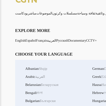
 وثائقية
ثقافة وسياحة
مسلسلات وكرتون
الموضوعات
مباشر
بودكاست
EXPLORE MORE
CCTV+
Documentary
Русский
العربية
Français
Español
English
CHOOSE YOUR LANGUAGE
Albanian
Shqip
German
D
Ελ
Greek
العربية
Arabic
Belarusian
Беларуская
Hausa
Ha
ת
Hebrew
বাংলা
Bengali
Bulgarian
Български
Hungari