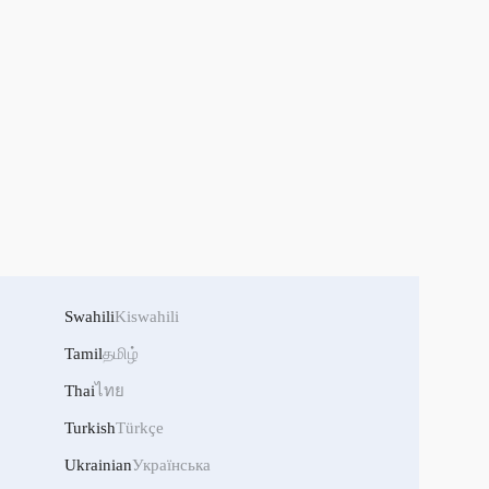
Swahili
Kiswahili
Tamil
தமிழ்
Thai
ไทย
Turkish
Türkçe
Ukrainian
Українська