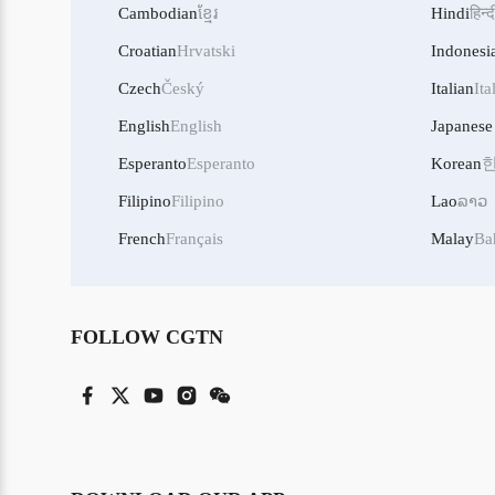
Cambodian
ខ្មែរ
Hindi
हिन्द
Croatian
Hrvatski
Indonesi
Czech
Český
Italian
Ita
English
English
Japanese
Esperanto
Esperanto
Korean
Filipino
Filipino
Lao
ລາວ
French
Français
Malay
Ba
FOLLOW CGTN