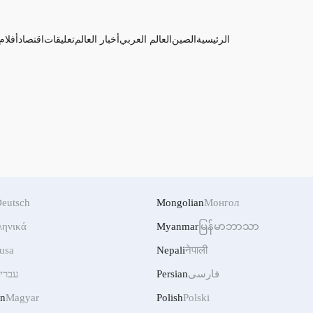
الرئيسية
الصين
العالم العربي
أخبار العالم
تعليقات
اقتصاد
أفلام
eutsch
Mongolian
Монгол
ληνικά
Myanmar
မြန်မာဘာသာ
usa
Nepali
नेपाली
فارسی
Persian
עברי
an
Magyar
Polish
Polski