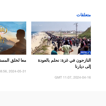
متعلقات
النازحون في غزة: نحلم بالعودة
معا لخلق المست
إلى ديارنا
8:56, 2024-05-31
GMT 11:07, 2024-04-16