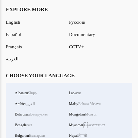
EXPLORE MORE
English
Русский
Español
Documentary
Français
CCTV+
العربية
CHOOSE YOUR LANGUAGE
Albanian
Shqip
Lao
ລາວ
Bahasa Melayu
Malay
العربية
Arabic
Belarusian
Беларуская
Mongolian
Монгол
Bengali
বাংলা
Myanmar
မြန်မာဘာသာ
Bulgarian
Български
Nepali
नेपाली