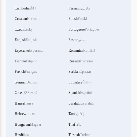
فارسی
Persian
ខ្មែរ
Cambodian
Croatian
Hrvatski
Polish
Polski
Czech
Český
Portuguese
Português
پښتو
Pashto
English
English
Esperanto
Esperanto
Romanian
Română
Filipino
Filipino
Russian
Русский
French
Français
Serbian
Српски
German
Deutsch
Sinhalese
සිංහල
Greek
Ελληνικά
Spanish
Español
Hausa
Hausa
Swahili
Kiswahili
தமிழ்
Tamil
עברית
Hebrew
Hungarian
Magyar
Thai
ไทย
Hindi
हिन्दी
Turkish
Türkçe