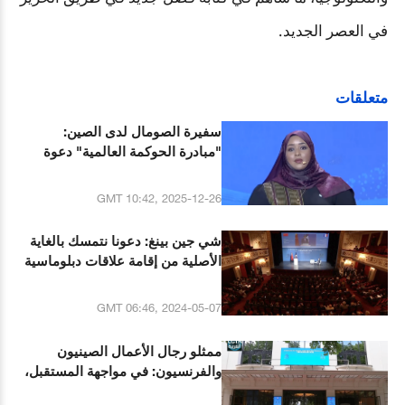
في العصر الجديد.
متعلقات
سفيرة الصومال لدى الصين:
"مبادرة الحوكمة العالمية" دعوة
جادة لخلق المستقبل معا
GMT 10:42, 2025-12-26
شي جين بينغ: دعونا نتمسك بالغاية
الأصلية من إقامة علاقات دبلوماسية
والعمل معا لخلق حقبة جديدة من
التعاون الصيني الفرنسي
GMT 06:46, 2024-05-07
ممثلو رجال الأعمال الصينيون
والفرنسيون: في مواجهة المستقبل،
دعونا نعمل معا لخلق حقبة جديدة