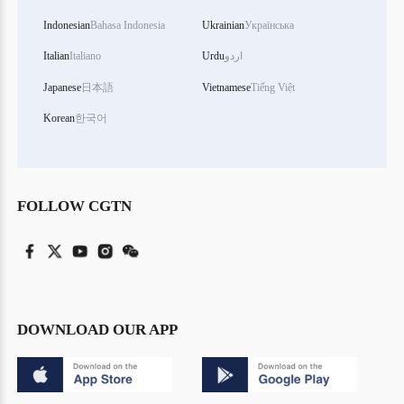
Indonesian
Bahasa Indonesia
Ukrainian
Українська
اردو
Urdu
Italiano
Italian
Japanese
日本語
Vietnamese
Tiếng Việt
Korean
한국어
FOLLOW CGTN
DOWNLOAD OUR APP