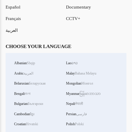
Español
Documentary
Français
CCTV+
العربية
CHOOSE YOUR LANGUAGE
Albanian
Shqip
Lao
ລາວ
Bahasa Melayu
Malay
العربية
Arabic
Belarusian
Беларуская
Mongolian
Монгол
Bengali
বাংলা
Myanmar
မြန်မာဘာသာ
Bulgarian
Български
Nepali
नेपाली
فارسی
Persian
ខ្មែរ
Cambodian
Croatian
Hrvatski
Polish
Polski