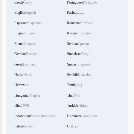
Czech
Český
Portuguese
Português
پښتو
Pashto
English
English
Esperanto
Esperanto
Romanian
Română
Filipino
Filipino
Russian
Русский
French
Français
Serbian
Српски
German
Deutsch
Sinhalese
සිංහල
Greek
Ελληνικά
Spanish
Español
Hausa
Hausa
Swahili
Kiswahili
தமிழ்
Tamil
עברית
Hebrew
Hungarian
Magyar
Thai
ไทย
Hindi
हिन्दी
Turkish
Türkçe
Indonesian
Bahasa Indonesia
Ukrainian
Українська
اردو
Urdu
Italiano
Italian