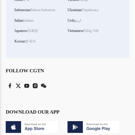
Indonesian
Bahasa Indonesia
Ukrainian
Українська
اردو
Urdu
Italiano
Italian
Japanese
日本語
Vietnamese
Tiếng Việt
Korean
한국어
FOLLOW CGTN
DOWNLOAD OUR APP