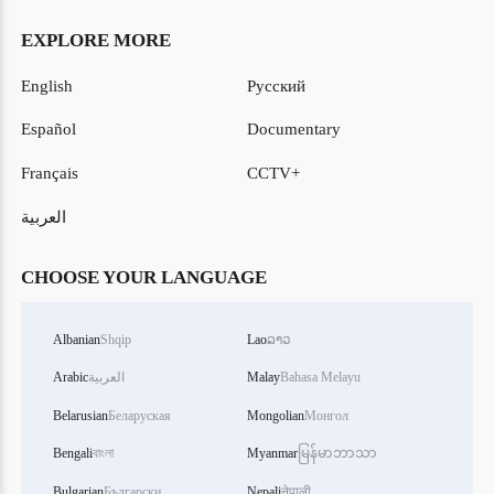
EXPLORE MORE
English
Русский
Español
Documentary
Français
CCTV+
العربية
CHOOSE YOUR LANGUAGE
Albanian
Shqip
Lao
ລາວ
Bahasa Melayu
Malay
العربية
Arabic
Belarusian
Беларуская
Mongolian
Монгол
Bengali
বাংলা
Myanmar
မြန်မာဘာသာ
Bulgarian
Български
Nepali
नेपाली