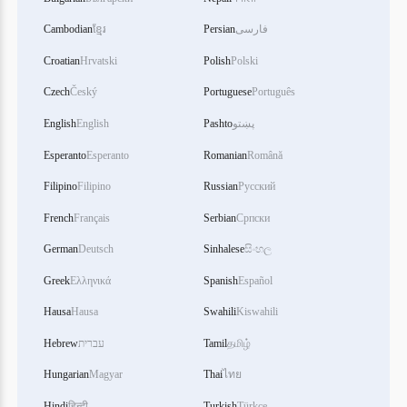
فارسی
Persian
ខ្មែរ
Cambodian
Croatian
Hrvatski
Polish
Polski
Czech
Český
Portuguese
Português
پښتو
Pashto
English
English
Esperanto
Esperanto
Romanian
Română
Filipino
Filipino
Russian
Русский
French
Français
Serbian
Српски
German
Deutsch
Sinhalese
සිංහල
Greek
Ελληνικά
Spanish
Español
Hausa
Hausa
Swahili
Kiswahili
தமிழ்
Tamil
עברית
Hebrew
Hungarian
Magyar
Thai
ไทย
Hindi
हिन्दी
Turkish
Türkçe