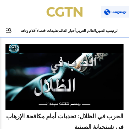
Language
الرئيسية
الصين
العالم العربي
أخبار العالم
تعليقات
اقتصاد
أفلام وثائقية
ثقافة وسياح
‎الحرب في الظلال: تحديات أمام مكافحة الإرهاب
جبا
في شينجيانغ الصينية
ال