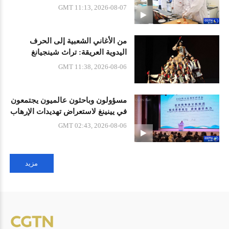
الجودة في منطقة أكسو
GMT 11:13, 2026-08-07
من الأغاني الشعبية إلى الحرف
اليدوية العريقة: تراث شينجيانغ
الثقافي المتنوع
GMT 11:38, 2026-08-06
مسؤولون وباحثون عالميون يجتمعون
في يينينغ لاستعراض تهديدات الإرهاب
GMT 02:43, 2026-08-06
مزيد