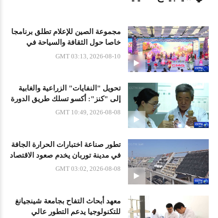
مجموعة الصين للإعلام تطلق برنامجا
خاصا حول الثقافة والسياحة في
شينجيانغ
GMT 03:13, 2026-08-10
تحويل "النفايات" الزراعية والغابية
إلى "كنز": أكسو تسلك طريق الدورة
الخضراء
GMT 10:49, 2026-08-08
تطور صناعة اختبارات الحرارة الجافة
في مدينة توربان يخدم صعود الاقتصاد
الحراري
GMT 03:02, 2026-08-08
معهد أبحاث التفاح بجامعة شينجيانغ
للتكنولوجيا يدعم التطور عالي