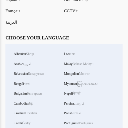
Français
CCTV+
العربية
CHOOSE YOUR LANGUAGE
Albanian
Shqip
Lao
ລາວ
Bahasa Melayu
Malay
العربية
Arabic
Belarusian
Беларуская
Mongolian
Монгол
Bengali
বাংলা
Myanmar
မြန်မာဘာသာ
Bulgarian
Български
Nepali
नेपाली
فارسی
Persian
ខ្មែរ
Cambodian
Croatian
Hrvatski
Polish
Polski
Czech
Český
Portuguese
Português