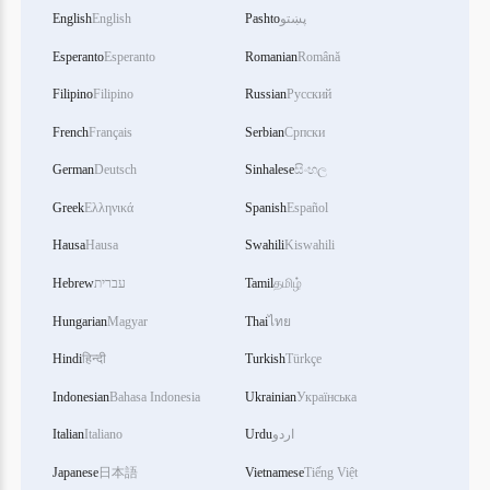
پښتو
Pashto
English
English
Esperanto
Esperanto
Romanian
Română
Filipino
Filipino
Russian
Русский
French
Français
Serbian
Српски
German
Deutsch
Sinhalese
සිංහල
Greek
Ελληνικά
Spanish
Español
Hausa
Hausa
Swahili
Kiswahili
தமிழ்
Tamil
עברית
Hebrew
Hungarian
Magyar
Thai
ไทย
Hindi
हिन्दी
Turkish
Türkçe
Indonesian
Bahasa Indonesia
Ukrainian
Українська
اردو
Urdu
Italiano
Italian
Japanese
日本語
Vietnamese
Tiếng Việt