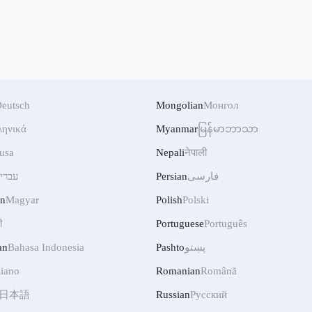
eutsch
Mongolian
Монгол
ληνικά
Myanmar
မြန်မာဘာသာ
usa
Nepali
नेपाली
فارسی
Persian
עברי
an
Magyar
Polish
Polski
ी
Portuguese
Português
پښتو
Pashto
Bahasa Indonesia
an
liano
Romanian
Română
日本語
Russian
Русский