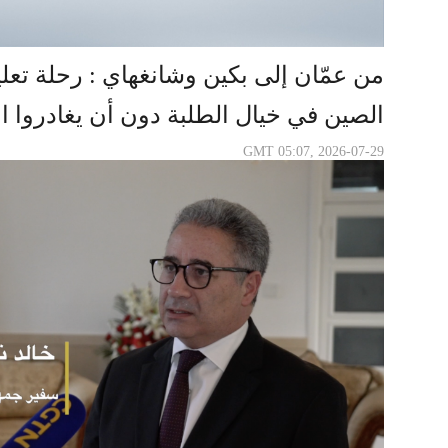
من عمّان إلى بكين وشانغهاي : رحلة تع
الصين في خيال الطلبة دون أن يغادروا ا
GMT 05:07, 2026-07-29