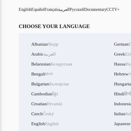
CCTV+
Documentary
Русский
العربية
Français
Español
English
CHOOSE YOUR LANGUAGE
Albanian
Shqip
German
D
Ελ
Greek
العربية
Arabic
Belarusian
Беларуская
Hausa
Ha
ת
Hebrew
বাংলা
Bengali
Bulgarian
Български
Hungari
Cambodian
ខ្មែរ
Hindi
हिन्द
Croatian
Hrvatski
Indonesi
Czech
Český
Italian
Ita
English
English
Japanese