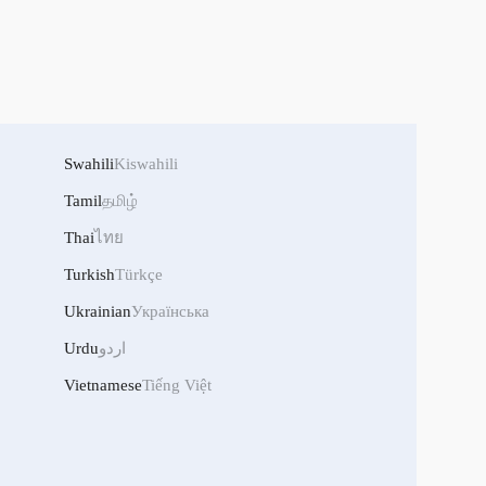
Swahili
Kiswahili
Tamil
தமிழ்
Thai
ไทย
Turkish
Türkçe
Ukrainian
Українська
اردو
Urdu
Vietnamese
Tiếng Việt