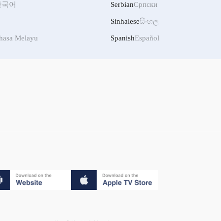
한국어
Serbian
Српски
Sinhalese
සිංහල
hasa Melayu
Spanish
Español