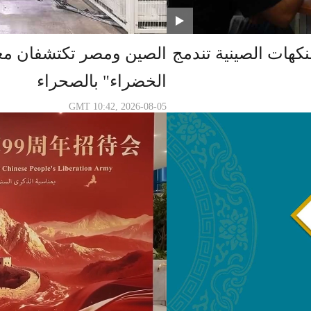
: النكهات الصينية تندمج
الصين ومصر تكتشفان معا 
الخضراء" بالصحراء
GMT 10:42, 2026-08-05