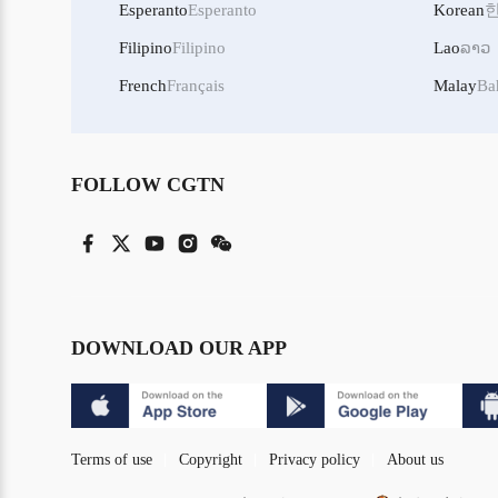
Esperanto
Esperanto
Korean
Filipino
Filipino
Lao
ລາວ
French
Français
Malay
Ba
FOLLOW CGTN
DOWNLOAD OUR APP
Terms of use
Copyright
Privacy policy
About us