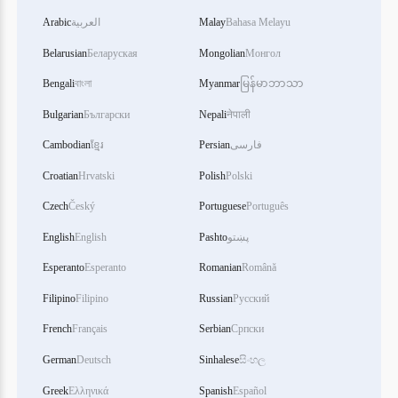
Bahasa Melayu
Malay
العربية
Arabic
Belarusian
Беларуская
Mongolian
Монгол
Bengali
বাংলা
Myanmar
မြန်မာဘာသာ
Bulgarian
Български
Nepali
नेपाली
فارسی
Persian
ខ្មែរ
Cambodian
Croatian
Hrvatski
Polish
Polski
Czech
Český
Portuguese
Português
پښتو
Pashto
English
English
Esperanto
Esperanto
Romanian
Română
Filipino
Filipino
Russian
Русский
French
Français
Serbian
Српски
German
Deutsch
Sinhalese
සිංහල
Greek
Ελληνικά
Spanish
Español