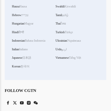
Hausa
Hausa
Swahili
Kiswahili
தமிழ்
Tamil
עברית
Hebrew
Hungarian
Magyar
Thai
ไทย
Hindi
हिन्दी
Turkish
Türkçe
Indonesian
Bahasa Indonesia
Ukrainian
Українська
اردو
Urdu
Italiano
Italian
Japanese
日本語
Vietnamese
Tiếng Việt
Korean
한국어
FOLLOW CGTN