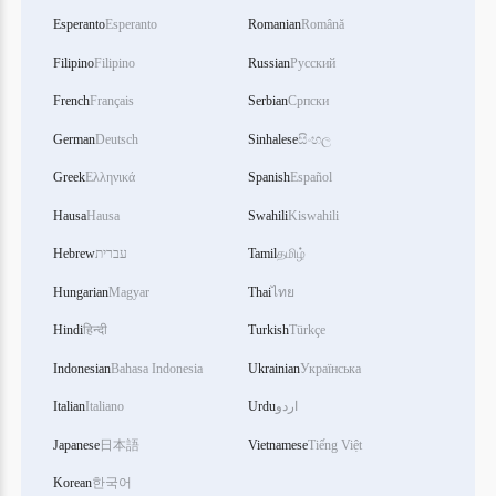
Esperanto
Esperanto
Romanian
Română
Filipino
Filipino
Russian
Русский
French
Français
Serbian
Српски
German
Deutsch
Sinhalese
සිංහල
Greek
Ελληνικά
Spanish
Español
Hausa
Hausa
Swahili
Kiswahili
தமிழ்
Tamil
עברית
Hebrew
Hungarian
Magyar
Thai
ไทย
Hindi
हिन्दी
Turkish
Türkçe
Indonesian
Bahasa Indonesia
Ukrainian
Українська
اردو
Urdu
Italiano
Italian
Japanese
日本語
Vietnamese
Tiếng Việt
Korean
한국어