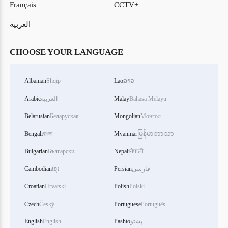
Français
CCTV+
العربية
CHOOSE YOUR LANGUAGE
Albanian
Shqip
Lao
ລາວ
Bahasa Melayu
Malay
العربية
Arabic
Belarusian
Беларуская
Mongolian
Монгол
Bengali
বাংলা
Myanmar
မြန်မာဘာသာ
Bulgarian
Български
Nepali
नेपाली
فارسی
Persian
ខ្មែរ
Cambodian
Croatian
Hrvatski
Polish
Polski
Czech
Český
Portuguese
Português
پښتو
Pashto
English
English