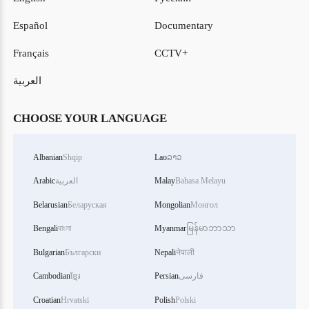
Español
Documentary
Français
CCTV+
العربية
CHOOSE YOUR LANGUAGE
Albanian
Shqip
Lao
ລາວ
Bahasa Melayu
Malay
العربية
Arabic
Belarusian
Беларуская
Mongolian
Монгол
Bengali
বাংলা
Myanmar
မြန်မာဘာသာ
Bulgarian
Български
Nepali
नेपाली
فارسی
Persian
ខ្មែរ
Cambodian
Croatian
Hrvatski
Polish
Polski