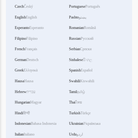
Czech
Český
Portuguese
Português
پښتو
Pashto
English
English
Esperanto
Esperanto
Romanian
Română
Filipino
Filipino
Russian
Русский
French
Français
Serbian
Српски
German
Deutsch
Sinhalese
සිංහල
Greek
Ελληνικά
Spanish
Español
Hausa
Hausa
Swahili
Kiswahili
தமிழ்
Tamil
עברית
Hebrew
Hungarian
Magyar
Thai
ไทย
Hindi
हिन्दी
Turkish
Türkçe
Indonesian
Bahasa Indonesia
Ukrainian
Українська
اردو
Urdu
Italiano
Italian