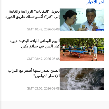
آخر الأخبار
تحويل "النفايات" الزراعية والغابية
إلى "كنز": أكسو تسلك طريق الدورة
الخضراء
GMT 10:49, 2026-08-08
اليوم الوطني للياقة البدنية: حيوية
كبار السن في حدائق بكين
GMT 08:47, 2026-08-08
الصين تصدر تنبيها أصفر مع اقتراب
الإعصار "دولفين"
GMT 03:06, 2026-08-08