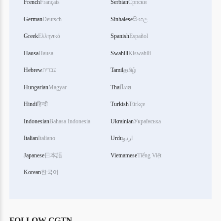
French
Français
Serbian
Српски
German
Deutsch
Sinhalese
සිංහල
Greek
Ελληνικά
Spanish
Español
Hausa
Hausa
Swahili
Kiswahili
தமிழ்
Tamil
עברית
Hebrew
Hungarian
Magyar
Thai
ไทย
Hindi
हिन्दी
Turkish
Türkçe
Indonesian
Bahasa Indonesia
Ukrainian
Українська
اردو
Urdu
Italiano
Italian
Japanese
日本語
Vietnamese
Tiếng Việt
Korean
한국어
FOLLOW CGTN