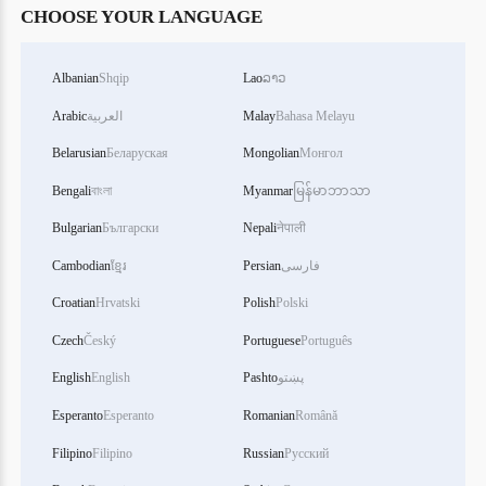
CHOOSE YOUR LANGUAGE
Albanian
Shqip
Lao
ລາວ
Bahasa Melayu
Malay
العربية
Arabic
Belarusian
Беларуская
Mongolian
Монгол
Bengali
বাংলা
Myanmar
မြန်မာဘာသာ
Bulgarian
Български
Nepali
नेपाली
فارسی
Persian
ខ្មែរ
Cambodian
Croatian
Hrvatski
Polish
Polski
Czech
Český
Portuguese
Português
پښتو
Pashto
English
English
Esperanto
Esperanto
Romanian
Română
Filipino
Filipino
Russian
Русский