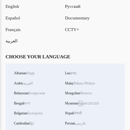
English
Русский
Español
Documentary
Français
CCTV+
العربية
CHOOSE YOUR LANGUAGE
Albanian
Shqip
Lao
ລາວ
Bahasa Melayu
Malay
العربية
Arabic
Belarusian
Беларуская
Mongolian
Монгол
Bengali
বাংলা
Myanmar
မြန်မာဘာသာ
Bulgarian
Български
Nepali
नेपाली
فارسی
Persian
ខ្មែរ
Cambodian