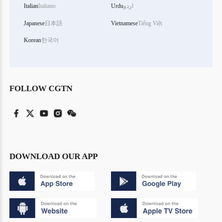
اردو
Urdu
Italiano
Italian
Japanese
日本語
Vietnamese
Tiếng Việt
Korean
한국어
FOLLOW CGTN
DOWNLOAD OUR APP