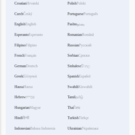
Croatian
Hrvatski
Polish
Polski
Czech
Český
Portuguese
Português
پښتو
Pashto
English
English
Esperanto
Esperanto
Romanian
Română
Filipino
Filipino
Russian
Русский
French
Français
Serbian
Српски
German
Deutsch
Sinhalese
සිංහල
Greek
Ελληνικά
Spanish
Español
Hausa
Hausa
Swahili
Kiswahili
தமிழ்
Tamil
עברית
Hebrew
Hungarian
Magyar
Thai
ไทย
Hindi
हिन्दी
Turkish
Türkçe
Indonesian
Bahasa Indonesia
Ukrainian
Українська