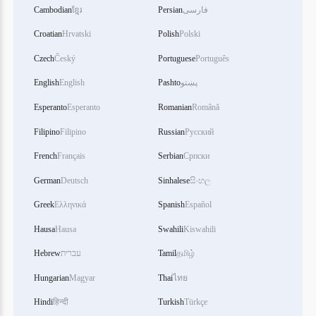
فارسی
Persian
ខ្មែរ
Cambodian
Croatian
Hrvatski
Polish
Polski
Czech
Český
Portuguese
Português
پښتو
Pashto
English
English
Esperanto
Esperanto
Romanian
Română
Filipino
Filipino
Russian
Русский
French
Français
Serbian
Српски
German
Deutsch
Sinhalese
සිංහල
Greek
Ελληνικά
Spanish
Español
Hausa
Hausa
Swahili
Kiswahili
தமிழ்
Tamil
עברית
Hebrew
Hungarian
Magyar
Thai
ไทย
Hindi
हिन्दी
Turkish
Türkçe