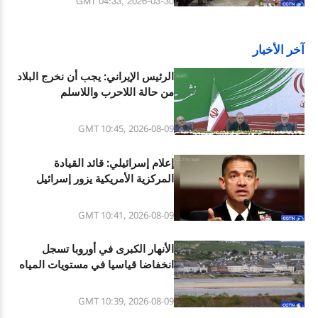
GMT 04:33, 2026-03-30
آخر الأخبار
الرئيس الإيراني: يجب أن نخرج البلاد
من حالة اللاحرب واللاسلم
GMT 10:45, 2026-08-09
إعلام إسرائيلي: قائد القيادة
المركزية الأمريكية يزور إسرائيل
لمناقشة "الوضع على عدة جبهات"
GMT 10:41, 2026-08-09
الأنهار الكبرى في أوروبا تسجل
انخفاضا قياسيا في مستويات المياه
وسط موجة حر وجفاف شديدين
GMT 10:39, 2026-08-09