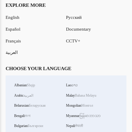
EXPLORE MORE
English
Русский
Español
Documentary
Français
CCTV+
العربية
CHOOSE YOUR LANGUAGE
Albanian
Shqip
Lao
ລາວ
Bahasa Melayu
Malay
العربية
Arabic
Belarusian
Беларуская
Mongolian
Монгол
Bengali
বাংলা
Myanmar
မြန်မာဘာသာ
Bulgarian
Български
Nepali
नेपाली