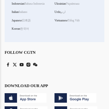
Indonesian
Bahasa Indonesia
Ukrainian
Українська
اردو
Urdu
Italiano
Italian
Japanese
日本語
Vietnamese
Tiếng Việt
Korean
한국어
FOLLOW CGTN
DOWNLOAD OUR APP