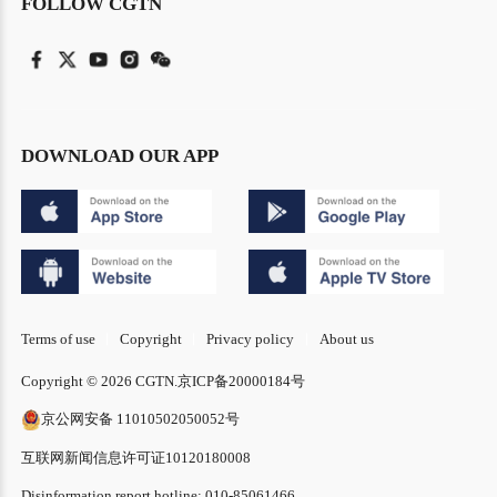
FOLLOW CGTN
DOWNLOAD OUR APP
Terms of use
Copyright
Privacy policy
About us
Copyright © 2026 CGTN.
京ICP备20000184号
京公网安备 11010502050052号
互联网新闻信息许可证10120180008
Disinformation report hotline: 010-85061466