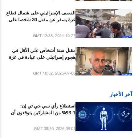
القصف الإسرائيلي على شمال قطاع
غزة يسفر عن مقتل 30 شخصا على
الأقل
GMT 12:38, 2024-10-27
مقتل ستة أشخاص على الأقل في
هجوم إسرائيلي على عيادة في غزة
GMT 10:52, 2025-07-08
آخر الأخبار
استطلاع رأي سي جي تي إن:
93.1% من المشاركين يتوقعون أن
يحقق قطاع التصنيع الصيني المزيد
من عوائد الابتكار
GMT 08:50, 2026-08-01