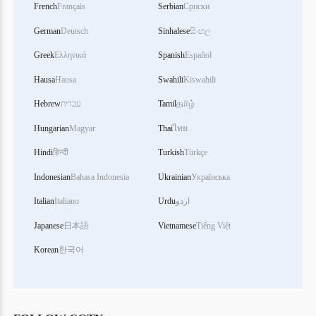
French
Français
Serbian
Српски
German
Deutsch
Sinhalese
සිංහල
Greek
Ελληνικά
Spanish
Español
Hausa
Hausa
Swahili
Kiswahili
தமிழ்
Tamil
עברית
Hebrew
Hungarian
Magyar
Thai
ไทย
Hindi
हिन्दी
Turkish
Türkçe
Indonesian
Bahasa Indonesia
Ukrainian
Українська
اردو
Urdu
Italiano
Italian
Japanese
日本語
Vietnamese
Tiếng Việt
Korean
한국어