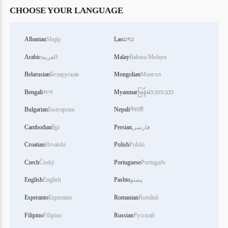
CHOOSE YOUR LANGUAGE
Albanian
Shqip
Lao
ລາວ
Bahasa Melayu
Malay
العربية
Arabic
Belarusian
Беларуская
Mongolian
Монгол
Bengali
বাংলা
Myanmar
မြန်မာဘာသာ
Bulgarian
Български
Nepali
नेपाली
فارسی
Persian
ខ្មែរ
Cambodian
Croatian
Hrvatski
Polish
Polski
Czech
Český
Portuguese
Português
پښتو
Pashto
English
English
Esperanto
Esperanto
Romanian
Română
Filipino
Filipino
Russian
Русский