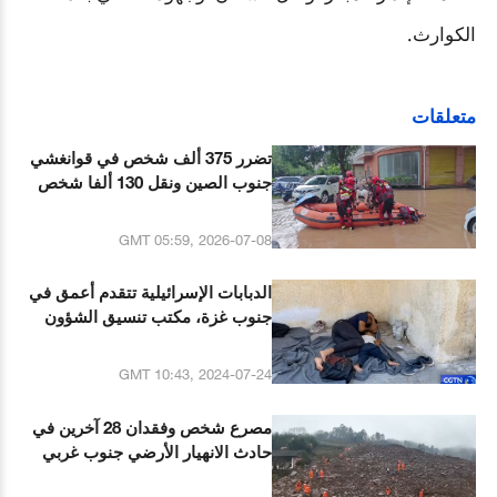
الكوارث
.
متعلقات
تضرر 375 ألف شخص في قوانغشي
جنوب الصين ونقل 130 ألفا شخص
إلى أماكن آمنة
GMT 05:59, 2026-07-08
الدبابات الإسرائيلية تتقدم أعمق في
جنوب غزة، مكتب تنسيق الشؤون
الإنسانية: فرار نحو 150 ألف شخص
من خان يونس
GMT 10:43, 2024-07-24
مصرع شخص وفقدان 28 آخرين في
حادث الانهيار الأرضي جنوب غربي
الصين