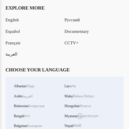
EXPLORE MORE
English
Русский
Español
Documentary
Français
CCTV+
العربية
CHOOSE YOUR LANGUAGE
Albanian
Shqip
Lao
ລາວ
Bahasa Melayu
Malay
العربية
Arabic
Belarusian
Беларуская
Mongolian
Монгол
Bengali
বাংলা
Myanmar
မြန်မာဘာသာ
Bulgarian
Български
Nepali
नेपाली