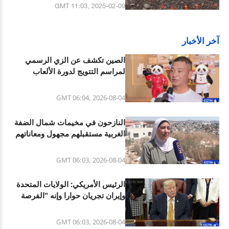
GMT 11:03, 2025-02-09
آخر الأخبار
الصين تكشف عن الزي الرسمي
لمراسم التتويج لدورة الألعاب
الآسيوية
GMT 06:04, 2026-08-04
النازحون في مخيمات شمال الضفة
الغربية مستقبلهم مجهول ومعاناتهم
تتفاقم
GMT 06:03, 2026-08-04
الرئيس الأمريكي: الولايات المتحدة
وإيران تجريان حوارا وإنه "الفرصة
الأخيرة" لإيران
GMT 06:03, 2026-08-04