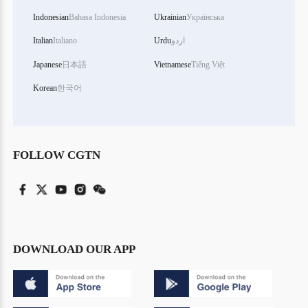
Indonesian
Bahasa Indonesia
Ukrainian
Українська
اردو
Urdu
Italiano
Italian
Japanese
日本語
Vietnamese
Tiếng Việt
Korean
한국어
FOLLOW CGTN
DOWNLOAD OUR APP