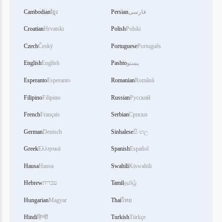
فارسی
Persian
ខ្មែរ
Cambodian
Croatian
Hrvatski
Polish
Polski
Czech
Český
Portuguese
Português
پښتو
Pashto
English
English
Esperanto
Esperanto
Romanian
Română
Filipino
Filipino
Russian
Русский
French
Français
Serbian
Српски
German
Deutsch
Sinhalese
සිංහල
Greek
Ελληνικά
Spanish
Español
Hausa
Hausa
Swahili
Kiswahili
தமிழ்
Tamil
עברית
Hebrew
Hungarian
Magyar
Thai
ไทย
Hindi
हिन्दी
Turkish
Türkçe