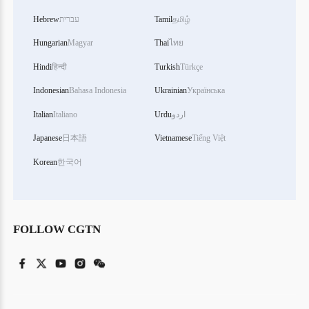
தமிழ்
Tamil
עברית
Hebrew
Hungarian
Magyar
Thai
ไทย
Hindi
हिन्दी
Turkish
Türkçe
Indonesian
Bahasa Indonesia
Ukrainian
Українська
اردو
Urdu
Italiano
Italian
Japanese
日本語
Vietnamese
Tiếng Việt
Korean
한국어
FOLLOW CGTN