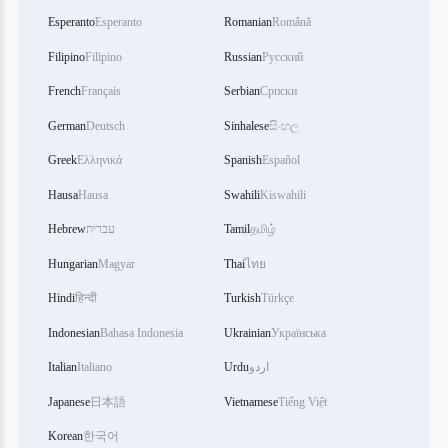
Esperanto
Esperanto
Romanian
Română
Filipino
Filipino
Russian
Русский
French
Français
Serbian
Српски
German
Deutsch
Sinhalese
සිංහල
Greek
Ελληνικά
Spanish
Español
Hausa
Hausa
Swahili
Kiswahili
தமிழ்
Tamil
עברית
Hebrew
Hungarian
Magyar
Thai
ไทย
Hindi
हिन्दी
Turkish
Türkçe
Indonesian
Bahasa Indonesia
Ukrainian
Українська
اردو
Urdu
Italiano
Italian
Japanese
日本語
Vietnamese
Tiếng Việt
Korean
한국어