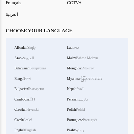
Français
CCTV+
العربية
CHOOSE YOUR LANGUAGE
Albanian
Shqip
Lao
ລາວ
Bahasa Melayu
Malay
العربية
Arabic
Belarusian
Беларуская
Mongolian
Монгол
Bengali
বাংলা
Myanmar
မြန်မာဘာသာ
Bulgarian
Български
Nepali
नेपाली
فارسی
Persian
ខ្មែរ
Cambodian
Croatian
Hrvatski
Polish
Polski
Czech
Český
Portuguese
Português
پښتو
Pashto
English
English