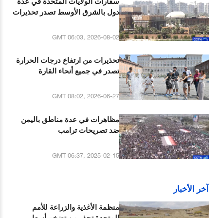
سفارات الولايات المتحدة في عدة
دول بالشرق الأوسط تصدر تحذيرات
أمنية لرعاياها
GMT 06:03, 2026-08-02
تحذيرات من ارتفاع درجات الحرارة
تصدر في جميع أنحاء القارة
GMT 08:02, 2026-06-27
مظاهرات في عدة مناطق باليمن
ضد تصريحات ترامب
GMT 06:37, 2025-02-15
آخر الأخبار
منظمة الأغذية والزراعة للأمم
المتحدة تحذر من تضخم أسعار