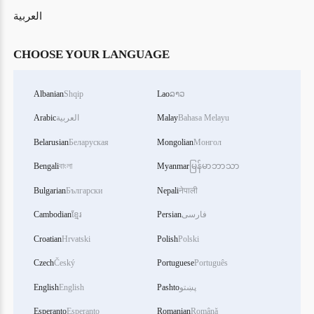
العربية
CHOOSE YOUR LANGUAGE
Albanian
Shqip
Lao
ລາວ
Bahasa Melayu
Malay
العربية
Arabic
Belarusian
Беларуская
Mongolian
Монгол
Bengali
বাংলা
Myanmar
မြန်မာဘာသာ
Bulgarian
Български
Nepali
नेपाली
فارسی
Persian
ខ្មែរ
Cambodian
Croatian
Hrvatski
Polish
Polski
Czech
Český
Portuguese
Português
پښتو
Pashto
English
English
Esperanto
Esperanto
Romanian
Română