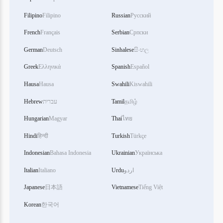
Filipino
Filipino
Russian
Русский
French
Français
Serbian
Српски
German
Deutsch
Sinhalese
සිංහල
Greek
Ελληνικά
Spanish
Español
Hausa
Hausa
Swahili
Kiswahili
தமிழ்
Tamil
עברית
Hebrew
Hungarian
Magyar
Thai
ไทย
Hindi
हिन्दी
Turkish
Türkçe
Indonesian
Bahasa Indonesia
Ukrainian
Українська
اردو
Urdu
Italiano
Italian
Japanese
日本語
Vietnamese
Tiếng Việt
Korean
한국어