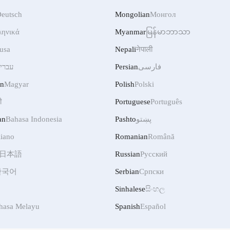
eutsch
Mongolian
Монгол
ληνικά
Myanmar
မြန်မာဘာသာ
usa
Nepali
नेपाली
فارسی
Persian
עברי
an
Magyar
Polish
Polski
ी
Portuguese
Português
پښتو
Pashto
Bahasa Indonesia
an
liano
Romanian
Română
日本語
Russian
Русский
한국어
Serbian
Српски
Sinhalese
සිංහල
hasa Melayu
Spanish
Español