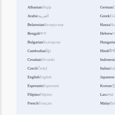
Albanian
Shqip
German
D
Ελ
Greek
العربية
Arabic
Belarusian
Беларуская
Hausa
Ha
ת
Hebrew
বাংলা
Bengali
Bulgarian
Български
Hungari
Cambodian
ខ្មែរ
Hindi
हिन्द
Croatian
Hrvatski
Indonesi
Czech
Český
Italian
Ita
English
English
Japanese
Esperanto
Esperanto
Korean
Filipino
Filipino
Lao
ລາວ
French
Français
Malay
Ba