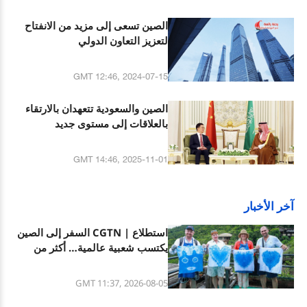
الصين تسعى إلى مزيد من الانفتاح
لتعزيز التعاون الدولي
GMT 12:46, 2024-07-15
الصين والسعودية تتعهدان بالارتقاء
بالعلاقات إلى مستوى جديد
GMT 14:46, 2025-11-01
آخر الأخبار
استطلاع | CGTN السفر إلى الصين
يكتسب شعبية عالمية… أكثر من
90% من المشاركين يرون تزايد
الاهتمام العالمي بالصين
GMT 11:37, 2026-08-05