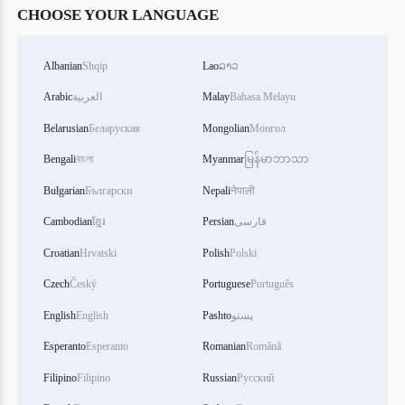
CHOOSE YOUR LANGUAGE
Albanian
Shqip
Lao
ລາວ
Bahasa Melayu
Malay
العربية
Arabic
Belarusian
Беларуская
Mongolian
Монгол
Bengali
বাংলা
Myanmar
မြန်မာဘာသာ
Bulgarian
Български
Nepali
नेपाली
فارسی
Persian
ខ្មែរ
Cambodian
Croatian
Hrvatski
Polish
Polski
Czech
Český
Portuguese
Português
پښتو
Pashto
English
English
Esperanto
Esperanto
Romanian
Română
Filipino
Filipino
Russian
Русский