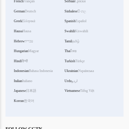
French
Français
Serbian
Српски
German
Deutsch
Sinhalese
සිංහල
Greek
Ελληνικά
Spanish
Español
Hausa
Hausa
Swahili
Kiswahili
தமிழ்
Tamil
עברית
Hebrew
Hungarian
Magyar
Thai
ไทย
Hindi
हिन्दी
Turkish
Türkçe
Indonesian
Bahasa Indonesia
Ukrainian
Українська
اردو
Urdu
Italiano
Italian
Japanese
日本語
Vietnamese
Tiếng Việt
Korean
한국어
FOLLOW CGTN