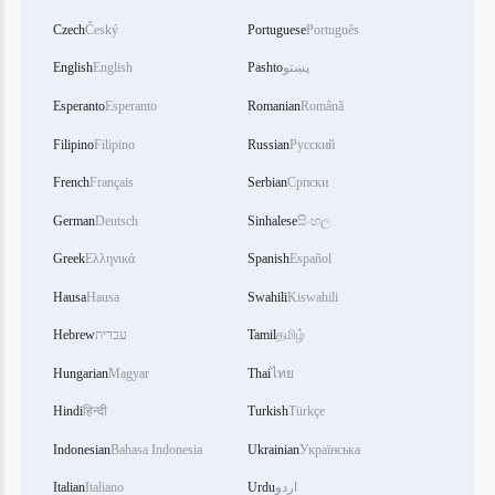
Czech
Český
Portuguese
Português
پښتو
Pashto
English
English
Esperanto
Esperanto
Romanian
Română
Filipino
Filipino
Russian
Русский
French
Français
Serbian
Српски
German
Deutsch
Sinhalese
සිංහල
Greek
Ελληνικά
Spanish
Español
Hausa
Hausa
Swahili
Kiswahili
தமிழ்
Tamil
עברית
Hebrew
Hungarian
Magyar
Thai
ไทย
Hindi
हिन्दी
Turkish
Türkçe
Indonesian
Bahasa Indonesia
Ukrainian
Українська
اردو
Urdu
Italiano
Italian