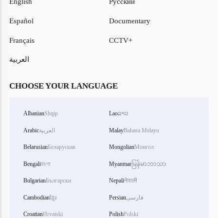
English
Русский
Español
Documentary
Français
CCTV+
العربية
CHOOSE YOUR LANGUAGE
Albanian
Shqip
Lao
ລາວ
Bahasa Melayu
Malay
العربية
Arabic
Belarusian
Беларуская
Mongolian
Монгол
Bengali
বাংলা
Myanmar
မြန်မာဘာသာ
Bulgarian
Български
Nepali
नेपाली
فارسی
Persian
ខ្មែរ
Cambodian
Croatian
Hrvatski
Polish
Polski