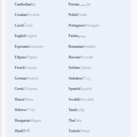
فارسی
Persian
ខ្មែរ
Cambodian
Croatian
Hrvatski
Polish
Polski
Czech
Český
Portuguese
Português
پښتو
Pashto
English
English
Esperanto
Esperanto
Romanian
Română
Filipino
Filipino
Russian
Русский
French
Français
Serbian
Српски
German
Deutsch
Sinhalese
සිංහල
Greek
Ελληνικά
Spanish
Español
Hausa
Hausa
Swahili
Kiswahili
தமிழ்
Tamil
עברית
Hebrew
Hungarian
Magyar
Thai
ไทย
Hindi
हिन्दी
Turkish
Türkçe