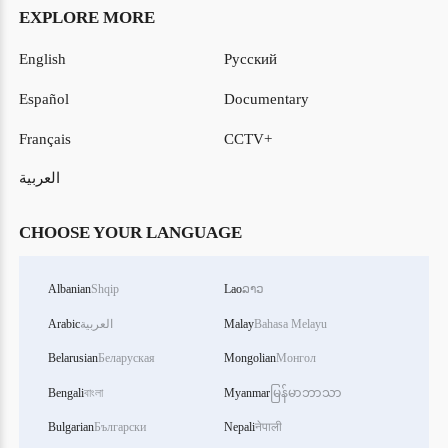
EXPLORE MORE
English
Русский
Español
Documentary
Français
CCTV+
العربية
CHOOSE YOUR LANGUAGE
Albanian
Shqip
Lao
ລາວ
Bahasa Melayu
Malay
العربية
Arabic
Belarusian
Беларуская
Mongolian
Монгол
Bengali
বাংলা
Myanmar
မြန်မာဘာသာ
Bulgarian
Български
Nepali
नेपाली