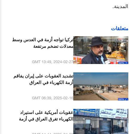
المدينة.
متعلقات
تركيا تواجه أزمة في العدس وسط
معدلات تضخم مرتفعة
GMT 13:49, 2024-02-27
تشديد العقوبات على إيران يفاقم
أزمة الكهرباء في العراق
GMT 06:39, 2025-02-16
عقوبات أمريكية على استيراد
الكهرباء تغرق العراق في أزمة
الطاقة