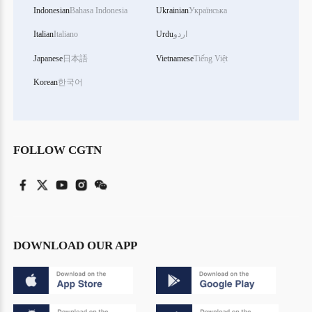
Indonesian
Bahasa Indonesia
Ukrainian
Українська
اردو
Urdu
Italiano
Italian
Japanese
日本語
Vietnamese
Tiếng Việt
Korean
한국어
FOLLOW CGTN
DOWNLOAD OUR APP