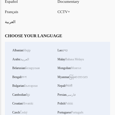
Español
Documentary
Français
CCTV+
العربية
CHOOSE YOUR LANGUAGE
Albanian
Shqip
Lao
ລາວ
Bahasa Melayu
Malay
العربية
Arabic
Belarusian
Беларуская
Mongolian
Монгол
Bengali
বাংলা
Myanmar
မြန်မာဘာသာ
Bulgarian
Български
Nepali
नेपाली
فارسی
Persian
ខ្មែរ
Cambodian
Croatian
Hrvatski
Polish
Polski
Czech
Český
Portuguese
Português