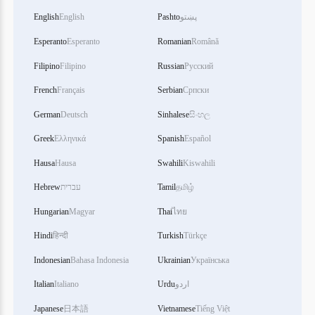
پښتو
Pashto
English
English
Esperanto
Esperanto
Romanian
Română
Filipino
Filipino
Russian
Русский
French
Français
Serbian
Српски
German
Deutsch
Sinhalese
සිංහල
Greek
Ελληνικά
Spanish
Español
Hausa
Hausa
Swahili
Kiswahili
தமிழ்
Tamil
עברית
Hebrew
Hungarian
Magyar
Thai
ไทย
Hindi
हिन्दी
Turkish
Türkçe
Indonesian
Bahasa Indonesia
Ukrainian
Українська
اردو
Urdu
Italiano
Italian
Japanese
日本語
Vietnamese
Tiếng Việt