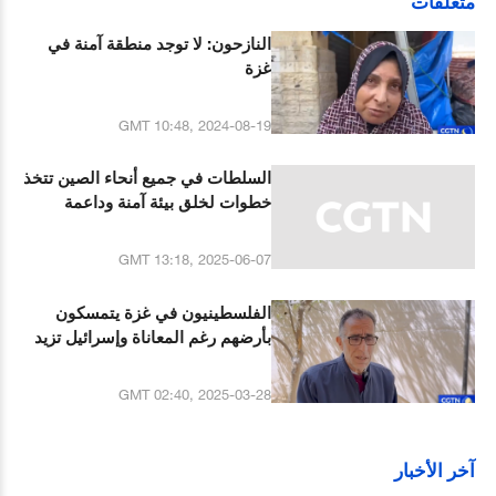
متعلقات
النازحون: لا توجد منطقة آمنة في
غزة
GMT 10:48, 2024-08-19
السلطات في جميع أنحاء الصين تتخذ
خطوات لخلق بيئة آمنة وداعمة
للطلاب
GMT 13:18, 2025-06-07
الفلسطينيون في غزة يتمسكون
بأرضهم رغم المعاناة وإسرائيل تزيد
الضغوط عليهم لدفعهم لقبول
التهجير
GMT 02:40, 2025-03-28
آخر الأخبار