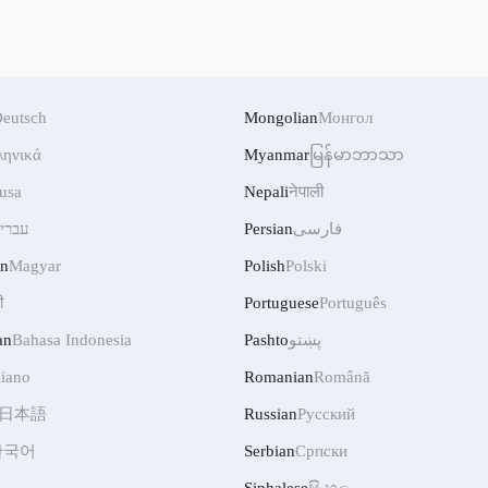
eutsch
Mongolian
Монгол
ληνικά
Myanmar
မြန်မာဘာသာ
usa
Nepali
नेपाली
فارسی
Persian
עברי
an
Magyar
Polish
Polski
ी
Portuguese
Português
پښتو
Pashto
Bahasa Indonesia
an
liano
Romanian
Română
日本語
Russian
Русский
한국어
Serbian
Српски