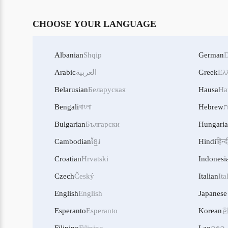
CHOOSE YOUR LANGUAGE
Albanian
Shqip
German
D
Ελ
Greek
العربية
Arabic
Belarusian
Беларуская
Hausa
Ha
ת
Hebrew
বাংলা
Bengali
Bulgarian
Български
Hungari
Cambodian
ខ្មែរ
Hindi
हिन्द
Croatian
Hrvatski
Indonesi
Czech
Český
Italian
Ita
English
English
Japanese
Esperanto
Esperanto
Korean