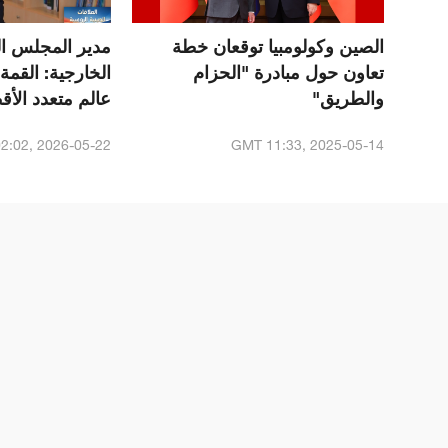
الصين وكولومبيا توقعان خطة
مدير المجلس ا
تعاون حول مبادرة "الحزام
الخارجية: القمة
والطريق"
عالم متعدد ال
الشراكة الاسترا
2:02, 2026-05-22
GMT 11:33, 2025-05-14