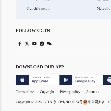
Filipino
Filipino
Lao
ລາວ
French
Français
Malay
Ba
FOLLOW CGTN
DOWNLOAD OUR APP
Terms of use
Copyright
Privacy policy
About us
Copyright © 2026 CGTN.
京ICP备20000184号
京公网安备 1101