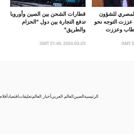
لمصري للشؤون
قطارات الشحن بين الصين وأوروبا
 عززت التوجه نحو
تدفع التجارة بين دول "الحزام
أقطاب وعززت
والطريق"
تيجية
GMT 21:46, 2024-03-23
GMT 0
الرئيسية
الصين
العالم العربي
أخبار العالم
تعليقات
اقتصاد
أفلام