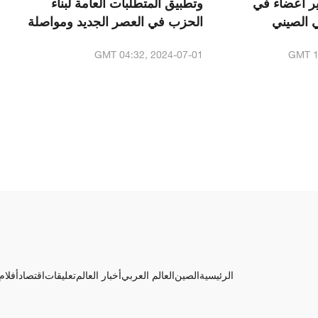
 أعضاء في
وتطبيق المتطلبات العامة لبناء
 الصيني
الحزب في العصر الجديد ومواصلة
تحسين نظام إدارة الحزب بصرامة
GMT 04:32, 2024-07-01
GMT 1
على نحو شامل خلال جلسة
الدراسة الجماعية الـ15 للمكتب
السياسي للجنة المركزية للحزب
الشيوعي الصيني
الرئيسية
الصين
العالم العربي
أخبار العالم
تعليقات
اقتصاد
أفلام