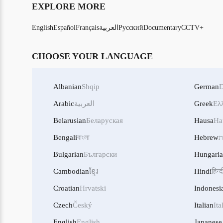
EXPLORE MORE
CCTV+
Documentary
Русский
العربية
Français
Español
English
CHOOSE YOUR LANGUAGE
Albanian
Shqip
German
D
Ελ
Greek
العربية
Arabic
Belarusian
Беларуская
Hausa
Ha
ת
Hebrew
বাংলা
Bengali
Bulgarian
Български
Hungari
Cambodian
ខ្មែរ
Hindi
हिन्द
Croatian
Hrvatski
Indonesi
Czech
Český
Italian
Ita
English
English
Japanese