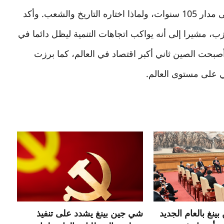
أسباب قدرة الحزب على تحقيق إنجازات متواصلة على مدار 105 سنوات، ولماذا اختاره التاريخ والشعب. وأكد
ب، مشيرا إلى أنه يواكب اتجاهات التنمية ليظل دائما في
بحت الصين ثاني أكبر اقتصاد في العالم، كما برزت
ي على مستوى العالم.
نغ بالعام الجديد
شي جين بينغ يشدد على تنفيذ