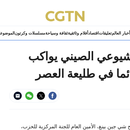
خبار العالم
تعليقات
اقتصاد
أفلام وثائقية
ثقافة وسياحة
مسلسلات وكرتون
الموضوع
شيوعي الصيني يواكب
ئما في طليعة العصر
ي جين بينغ، الأمين العام للجنة المركزية للحزب،