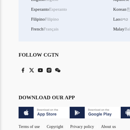
Esperanto
Esperanto
Korean
Filipino
Filipino
Lao
ລາວ
French
Français
Malay
Ba
FOLLOW CGTN
DOWNLOAD OUR APP
Terms of use
Copyright
Privacy policy
About us