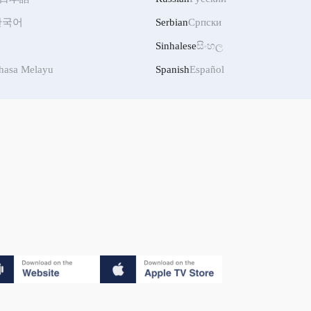
한국어
Serbian
Српски
Sinhalese
සිංහල
hasa Melayu
Spanish
Español