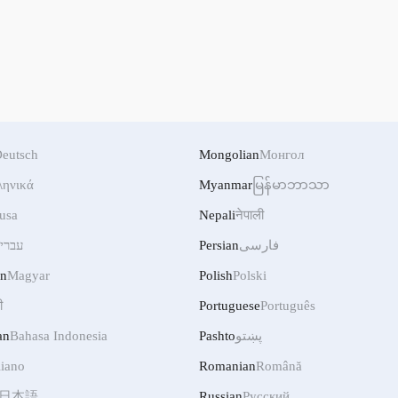
eutsch
Mongolian
Монгол
ληνικά
Myanmar
မြန်မာဘာသာ
usa
Nepali
नेपाली
فارسی
Persian
עברי
an
Magyar
Polish
Polski
ी
Portuguese
Português
پښتو
Pashto
Bahasa Indonesia
an
liano
Romanian
Română
日本語
Russian
Русский