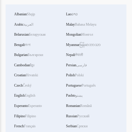
Albanian
Shqip
Lao
ລາວ
Bahasa Melayu
Malay
العربية
Arabic
Belarusian
Беларуская
Mongolian
Монгол
Bengali
বাংলা
Myanmar
မြန်မာဘာသာ
Bulgarian
Български
Nepali
नेपाली
فارسی
Persian
ខ្មែរ
Cambodian
Croatian
Hrvatski
Polish
Polski
Czech
Český
Portuguese
Português
پښتو
Pashto
English
English
Esperanto
Esperanto
Romanian
Română
Filipino
Filipino
Russian
Русский
French
Français
Serbian
Српски