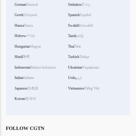
German
Deutsch
Sinhalese
සිංහල
Greek
Ελληνικά
Spanish
Español
Hausa
Hausa
Swahili
Kiswahili
தமிழ்
Tamil
עברית
Hebrew
Hungarian
Magyar
Thai
ไทย
Hindi
हिन्दी
Turkish
Türkçe
Indonesian
Bahasa Indonesia
Ukrainian
Українська
اردو
Urdu
Italiano
Italian
Japanese
日本語
Vietnamese
Tiếng Việt
Korean
한국어
FOLLOW CGTN