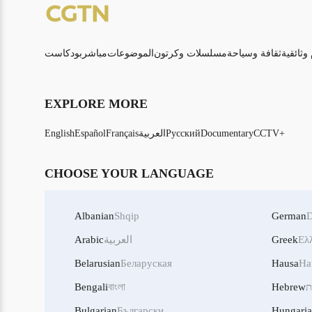
 وثائقية
ثقافة وسياحة
مسلسلات وكرتون
الموضوعات
مباشر
بودكاست
EXPLORE MORE
CCTV+
Documentary
Русский
العربية
Français
Español
English
CHOOSE YOUR LANGUAGE
Albanian
Shqip
German
D
Ελ
Greek
العربية
Arabic
Belarusian
Беларуская
Hausa
Ha
ת
Hebrew
বাংলা
Bengali
Bulgarian
Български
Hungari