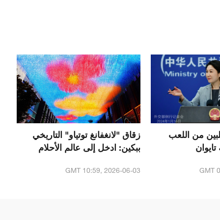
لبين من اللعب
زقاق "لانغفانغ توتياو" التاريخي
تايوان
ببكين: ادخل إلى عالم الأحلام
GMT 10:59, 2026-06-03
GMT 0