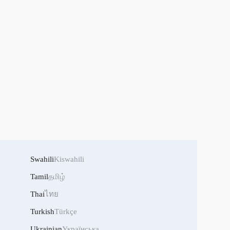
Swahili
Kiswahili
Tamil
தமிழ்
Thai
ไทย
Turkish
Türkçe
Ukrainian
Українська