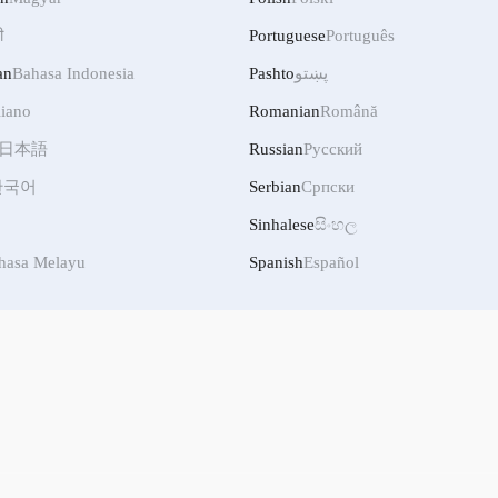
ी
Portuguese
Português
پښتو
Pashto
Bahasa Indonesia
an
liano
Romanian
Română
日本語
Russian
Русский
한국어
Serbian
Српски
Sinhalese
සිංහල
hasa Melayu
Spanish
Español