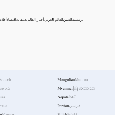
الرئيسية
الصين
العالم العربي
أخبار العالم
تعليقات
اقتصاد
أفلام
eutsch
Mongolian
Монгол
ληνικά
Myanmar
မြန်မာဘာသာ
usa
Nepali
नेपाली
فارسی
Persian
עברי
an
Magyar
Polish
Polski