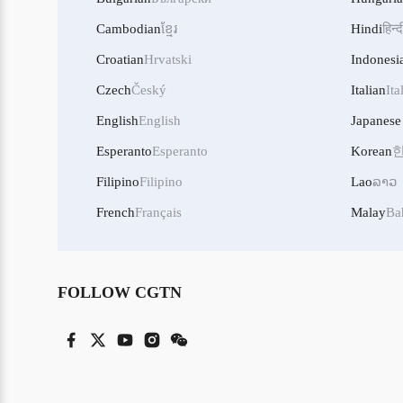
Cambodian
ខ្មែរ
Hindi
हिन्द
Croatian
Hrvatski
Indonesi
Czech
Český
Italian
Ita
English
English
Japanese
Esperanto
Esperanto
Korean
Filipino
Filipino
Lao
ລາວ
French
Français
Malay
Ba
FOLLOW CGTN