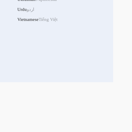
اردو
Urdu
Vietnamese
Tiếng Việt