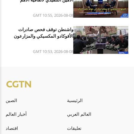
المتحدة الإطارية بشأن تغير المناخ
—— التحول الطاقي: لا يمكن ترك
GMT 10:55, 2026-08-08
أي دولة خلف الركب
واشنطن توقف فحص صادرات
الأفوكادو المكسيكي والمزارعون
المكسيكيون يتخوفون
GMT 10:53, 2026-08-08
الرئيسية
الصين
العالم العربي
أخبار العالم
تعليقات
اقتصاد