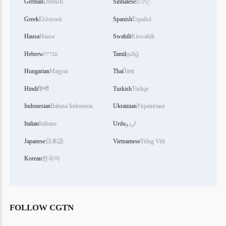
German
Deutsch
Sinhalese
සිංහල
Greek
Ελληνικά
Spanish
Español
Hausa
Hausa
Swahili
Kiswahili
தமிழ்
Tamil
עברית
Hebrew
Hungarian
Magyar
Thai
ไทย
Hindi
हिन्दी
Turkish
Türkçe
Indonesian
Bahasa Indonesia
Ukrainian
Українська
اردو
Urdu
Italiano
Italian
Japanese
日本語
Vietnamese
Tiếng Việt
Korean
한국어
FOLLOW CGTN