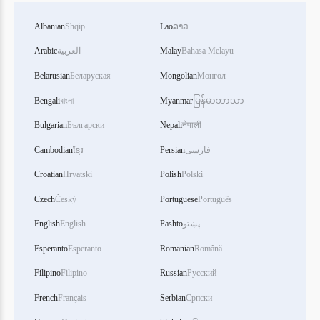
Albanian
Shqip
Lao
ລາວ
Bahasa Melayu
Malay
العربية
Arabic
Belarusian
Беларуская
Mongolian
Монгол
Bengali
বাংলা
Myanmar
မြန်မာဘာသာ
Bulgarian
Български
Nepali
नेपाली
فارسی
Persian
ខ្មែរ
Cambodian
Croatian
Hrvatski
Polish
Polski
Czech
Český
Portuguese
Português
پښتو
Pashto
English
English
Esperanto
Esperanto
Romanian
Română
Filipino
Filipino
Russian
Русский
French
Français
Serbian
Српски