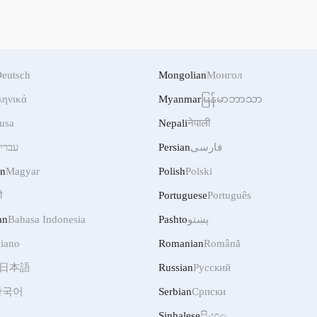
eutsch
Mongolian
Монгол
ληνικά
Myanmar
မြန်မာဘာသာ
usa
Nepali
नेपाली
فارسی
Persian
עברי
an
Magyar
Polish
Polski
ी
Portuguese
Português
پښتو
Pashto
Bahasa Indonesia
an
liano
Romanian
Română
日本語
Russian
Русский
한국어
Serbian
Српски
Sinhalese
සිංහල