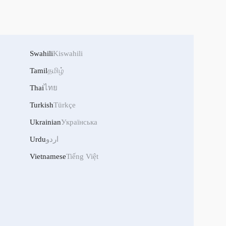
Swahili
Kiswahili
Tamil
தமிழ்
Thai
ไทย
Turkish
Türkçe
Ukrainian
Українська
اردو
Urdu
Vietnamese
Tiếng Việt