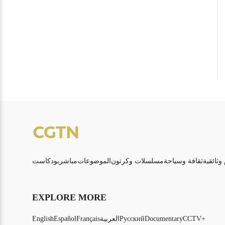
 وثائقية
ثقافة وسياحة
مسلسلات وكرتون
الموضوعات
مباشر
بودكاست
EXPLORE MORE
CCTV+
Documentary
Русский
العربية
Français
Español
English