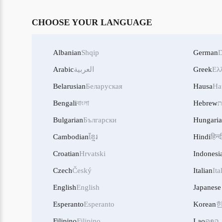
CHOOSE YOUR LANGUAGE
Albanian
Shqip
German
D
Ελ
Greek
العربية
Arabic
Belarusian
Беларуская
Hausa
Ha
ת
Hebrew
বাংলা
Bengali
Bulgarian
Български
Hungari
Cambodian
ខ្មែរ
Hindi
हिन्द
Croatian
Hrvatski
Indonesi
Czech
Český
Italian
Ita
English
English
Japanese
Esperanto
Esperanto
Korean
Filipino
Filipino
Lao
ລາວ