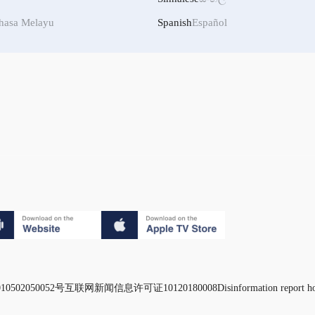
hasa Melayu
Spanish
Español
0502050052号
互联网新闻信息许可证10120180008
Disinformation report h