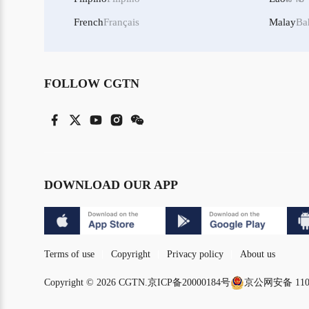
French
Français
Malay
Ba
FOLLOW CGTN
DOWNLOAD OUR APP
Terms of use
Copyright
Privacy policy
About us
Copyright © 2026 CGTN.
京ICP备20000184号
京公网安备 1101