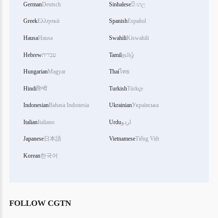
German
Deutsch
Sinhalese
සිංහල
Greek
Ελληνικά
Spanish
Español
Hausa
Hausa
Swahili
Kiswahili
தமிழ்
Tamil
עברית
Hebrew
Hungarian
Magyar
Thai
ไทย
Hindi
हिन्दी
Turkish
Türkçe
Indonesian
Bahasa Indonesia
Ukrainian
Українська
اردو
Urdu
Italiano
Italian
Japanese
日本語
Vietnamese
Tiếng Việt
Korean
한국어
FOLLOW CGTN