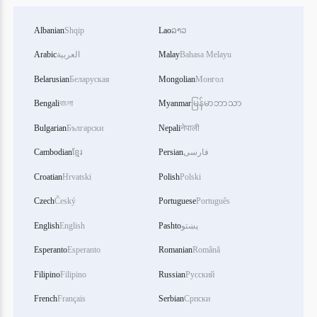
Albanian
Shqip
Lao
ລາວ
Bahasa Melayu
Malay
العربية
Arabic
Belarusian
Беларуская
Mongolian
Монгол
Bengali
বাংলা
Myanmar
မြန်မာဘာသာ
Bulgarian
Български
Nepali
नेपाली
فارسی
Persian
ខ្មែរ
Cambodian
Croatian
Hrvatski
Polish
Polski
Czech
Český
Portuguese
Português
پښتو
Pashto
English
English
Esperanto
Esperanto
Romanian
Română
Filipino
Filipino
Russian
Русский
French
Français
Serbian
Српски