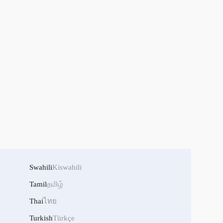
Swahili
Kiswahili
Tamil
தமிழ்
Thai
ไทย
Turkish
Türkçe