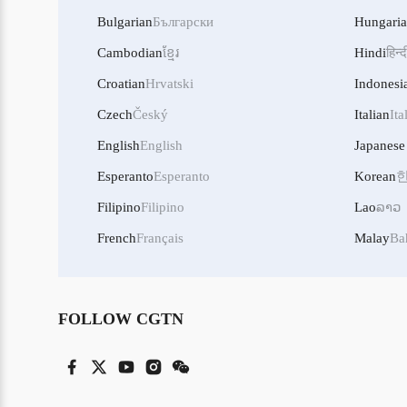
Bulgarian
Български
Hungari
Cambodian
ខ្មែរ
Hindi
हिन्द
Croatian
Hrvatski
Indonesi
Czech
Český
Italian
Ita
English
English
Japanese
Esperanto
Esperanto
Korean
Filipino
Filipino
Lao
ລາວ
French
Français
Malay
Ba
FOLLOW CGTN