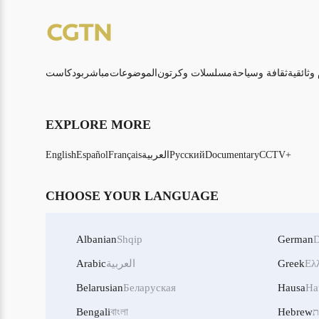
 وثائقية
ثقافة وسياحة
مسلسلات وكرتون
الموضوعات
مباشر
بودكاست
EXPLORE MORE
CCTV+
Documentary
Русский
العربية
Français
Español
English
CHOOSE YOUR LANGUAGE
Albanian
Shqip
German
D
Ελ
Greek
العربية
Arabic
Belarusian
Беларуская
Hausa
Ha
ת
Hebrew
বাংলা
Bengali