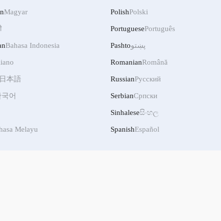
an
Magyar
Polish
Polski
ी
Portuguese
Português
پښتو
Pashto
Bahasa Indonesia
an
liano
Romanian
Română
日本語
Russian
Русский
한국어
Serbian
Српски
Sinhalese
සිංහල
hasa Melayu
Spanish
Español