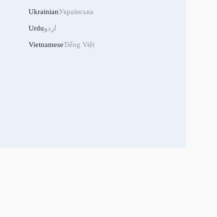
Ukrainian
Українська
اردو
Urdu
Vietnamese
Tiếng Việt