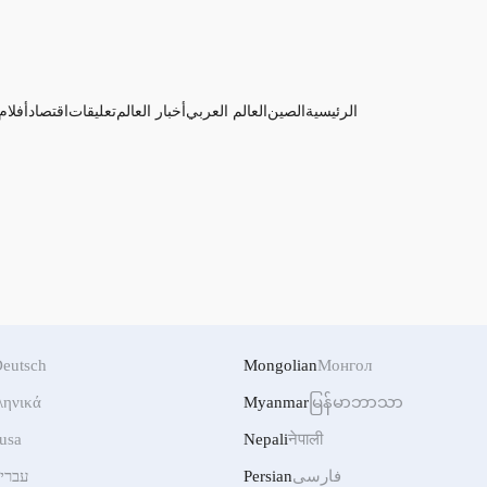
الرئيسية
الصين
العالم العربي
أخبار العالم
تعليقات
اقتصاد
أفلام
eutsch
Mongolian
Монгол
ληνικά
Myanmar
မြန်မာဘာသာ
usa
Nepali
नेपाली
فارسی
Persian
עברי