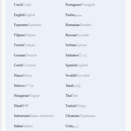
Czech
Český
Portuguese
Português
پښتو
Pashto
English
English
Esperanto
Esperanto
Romanian
Română
Filipino
Filipino
Russian
Русский
French
Français
Serbian
Српски
German
Deutsch
Sinhalese
සිංහල
Greek
Ελληνικά
Spanish
Español
Hausa
Hausa
Swahili
Kiswahili
தமிழ்
Tamil
עברית
Hebrew
Hungarian
Magyar
Thai
ไทย
Hindi
हिन्दी
Turkish
Türkçe
Indonesian
Bahasa Indonesia
Ukrainian
Українська
اردو
Urdu
Italiano
Italian