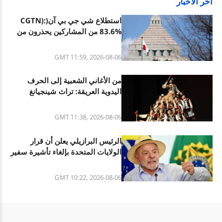
آخر الأخبار
استطلاع شي جي بي آن(CGTN):
83.6% من المشاركين يحذرون من
التوسع العسكري المتسارع لليابان
تحت الميل العسكري الجديد
GMT 11:59, 2026-08-06
من الأغاني الشعبية إلى الحرف
اليدوية العريقة: تراث شينجيانغ
الثقافي المتنوع
GMT 11:38, 2026-08-06
الرئيس البرازيلي يعلن أن قرار
الولايات المتحدة بإلغاء تأشيرة سفير
البرازيل فيها هو تصرف غير مسؤول
GMT 10:22, 2026-08-06