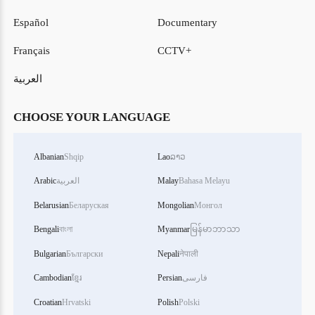
Español
Documentary
Français
CCTV+
العربية
CHOOSE YOUR LANGUAGE
Albanian
Shqip
Lao
ລາວ
Bahasa Melayu
Malay
العربية
Arabic
Belarusian
Беларуская
Mongolian
Монгол
Bengali
বাংলা
Myanmar
မြန်မာဘာသာ
Bulgarian
Български
Nepali
नेपाली
فارسی
Persian
ខ្មែរ
Cambodian
Croatian
Hrvatski
Polish
Polski