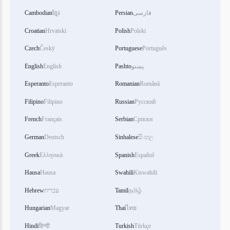
فارسی
Persian
ខ្មែរ
Cambodian
Croatian
Hrvatski
Polish
Polski
Czech
Český
Portuguese
Português
پښتو
Pashto
English
English
Esperanto
Esperanto
Romanian
Română
Filipino
Filipino
Russian
Русский
French
Français
Serbian
Српски
German
Deutsch
Sinhalese
සිංහල
Greek
Ελληνικά
Spanish
Español
Hausa
Hausa
Swahili
Kiswahili
தமிழ்
Tamil
עברית
Hebrew
Hungarian
Magyar
Thai
ไทย
Hindi
हिन्दी
Turkish
Türkçe