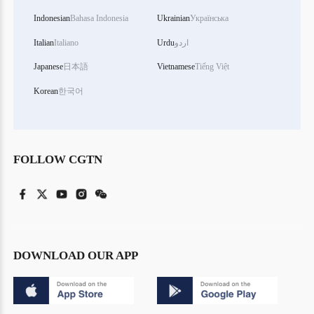
Indonesian
Bahasa Indonesia
Ukrainian
Українська
اردو
Urdu
Italiano
Italian
Japanese
日本語
Vietnamese
Tiếng Việt
Korean
한국어
FOLLOW CGTN
DOWNLOAD OUR APP