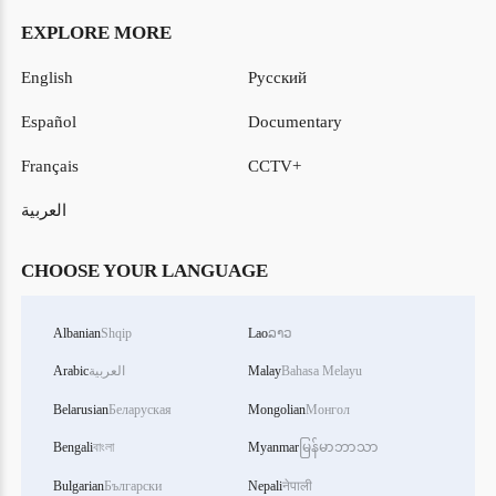
EXPLORE MORE
English
Русский
Español
Documentary
Français
CCTV+
العربية
CHOOSE YOUR LANGUAGE
Albanian
Shqip
Lao
ລາວ
Bahasa Melayu
Malay
العربية
Arabic
Belarusian
Беларуская
Mongolian
Монгол
Bengali
বাংলা
Myanmar
မြန်မာဘာသာ
Bulgarian
Български
Nepali
नेपाली