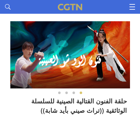
حلقة الفنون القتالية الصينية للسلسلة
حلق
الوثائقية ((تراث صيني بأيد شابة))
((ت