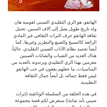
الهانفو، هو الزي التقليدي الصيني لقومية هان
وله تاريخ طويل يصل إلى آلاف السنين. تحمل
ثقافة الهانفو حرف التراث الثقافي غير المادي
الرائعة كالنسيج والصبغ والتطريز وغيرها، كما
أيضاً تجسد نظام الآداب الصيني التقليدي. حالياً،
هناك العديد من الشباب والشابات الصينين
مغرمين بهذا الزي التقليدي ويرتدونه بالعديد من
المناسبات، ما جعلهم يقعون في حب الهانفو
ليس فقط جماله، بل أيضاً جمال الثقافة
التقليدية.
في هذه الحلقة من السلسلة الوثائقية ((تراث
صيني بأيد شابة)) سنعرض لكم قصة مجموعة
من الشباب المغرمون بالهانفو، واللذين يسعون